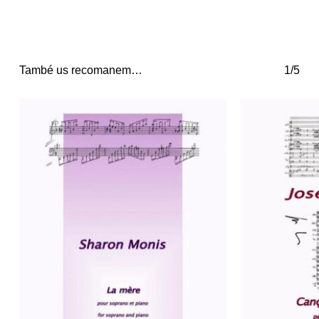
També us recomanem…
1/5