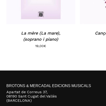
La mère (La mare),
Canç
(soprano i piano)
19,00
€
BROTONS & MERCADAL EDICIONS MUSICALS
Apartat de Correus 37,
08190 Sant Cugat del Vallès
(BARCELONA)