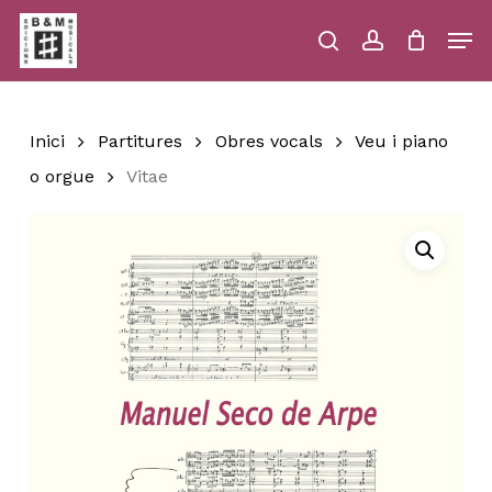
Skip
Men
to
main
search
account
Close
Cart
Close
Cart
content
Menu
Inici
Partitures
Obres vocals
Veu i piano
o orgue
Vitae