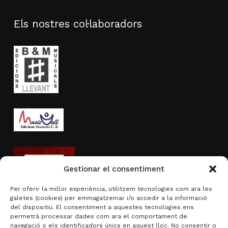
Els nostres col·laboradors
Gestionar el consentiment
Per oferir la millor experiència, utilitzem tecnologies com ara les
galetes (cookies) per emmagatzemar i/o accedir a la informació
del dispositiu. El consentiment a aquestes tecnologies ens
permetrà processar dades com ara el comportament de
navegació o els identificadors únics en aquest lloc. No consentir o