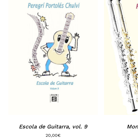
No hi ha productes a la cistella.
Go to shop
Escola de Guitarra, vol. 9
Mon
20,00
€