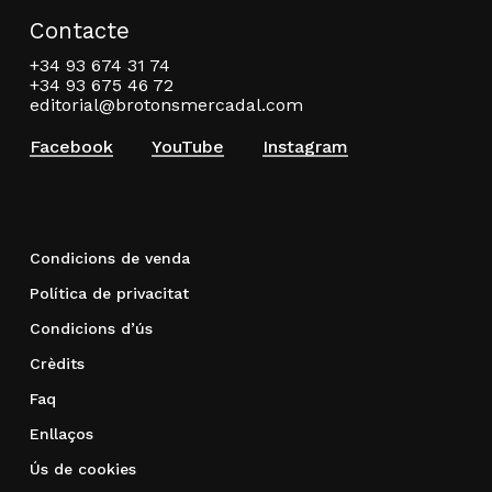
Contacte
+34 93 674 31 74
+34 93 675 46 72
editorial@brotonsmercadal.com
Facebook
YouTube
Instagram
Condicions de venda
Política de privacitat
Condicions d’ús
Crèdits
Faq
Enllaços
Ús de cookies