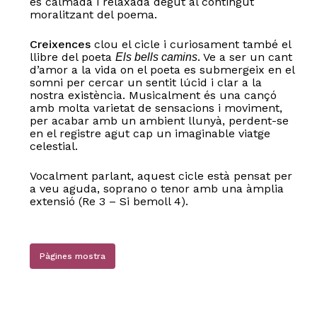
és calmada i relaxada degut al contingut
moralitzant del poema.
Creixences
clou el cicle i curiosament també el
llibre del poeta
. Ve a ser un cant
Els bells camins
d’amor a la vida on el poeta es submergeix en el
somni per cercar un sentit lúcid i clar a la
nostra existència. Musicalment és una cançó
amb molta varietat de sensacions i moviment,
per acabar amb un ambient llunyà, perdent-se
en el registre agut cap un imaginable viatge
celestial.
Vocalment parlant, aquest cicle està pensat per
a veu aguda, soprano o tenor amb una àmplia
extensió (Re 3 – Si bemoll 4).
Pàgines mostra