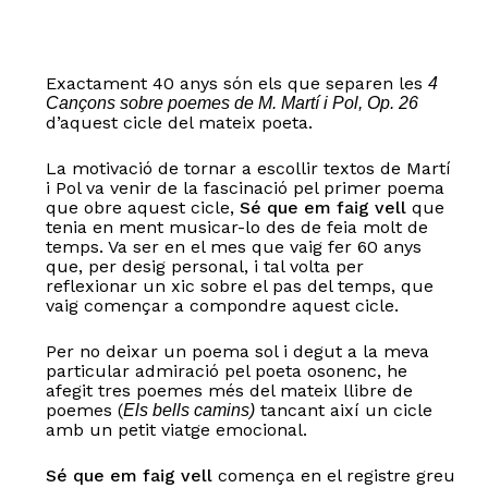
Exactament 40 anys són els que separen les
4
Cançons sobre poemes de M. Martí i Pol, Op. 26
d’aquest cicle del mateix poeta.
La motivació de tornar a escollir textos de Martí
i Pol va venir de la fascinació pel primer poema
que obre aquest cicle,
Sé que em faig vell
que
tenia en ment musicar-lo des de feia molt de
temps. Va ser en el mes que vaig fer 60 anys
que, per desig personal, i tal volta per
reflexionar un xic sobre el pas del temps, que
vaig començar a compondre aquest cicle.
Per no deixar un poema sol i degut a la meva
particular admiració pel poeta osonenc, he
afegit tres poemes més del mateix llibre de
poemes (
tancant així un cicle
Els bells camins)
amb un petit viatge emocional.
Sé que em faig vell
comença en el registre greu