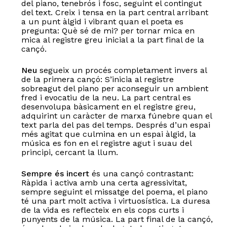
del piano, tenebrós i fosc, seguint el contingut
del text. Creix i tensa en la part central arribant
a un punt àlgid i vibrant quan el poeta es
pregunta: Què sé de mi? per tornar mica en
mica al registre greu inicial a la part final de la
cançó.
Neu
segueix un procés completament invers al
de la primera cançó: S’inicia al registre
sobreagut del piano per aconseguir un ambient
fred i evocatiu de la neu. La part central es
desenvolupa bàsicament en el registre greu,
adquirint un caràcter de marxa fúnebre quan el
text parla del pas del temps. Després d’un espai
més agitat que culmina en un espai àlgid, la
música es fon en el registre agut i suau del
principi, cercant la llum.
No hi ha productes a la cistella.
Sempre és incert
és una cançó contrastant:
Ràpida i activa amb una certa agressivitat,
sempre seguint el missatge del poema, el piano
Go to shop
té una part molt activa i virtuosística. La duresa
de la vida es reflecteix en els cops curts i
punyents de la música. La part final de la cançó,