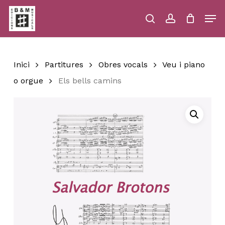
Skip
Men
to
main
search
account
Close
Cart
Close
Cart
content
Menu
Inici
Partitures
Obres vocals
Veu i piano
o orgue
Els bells camins