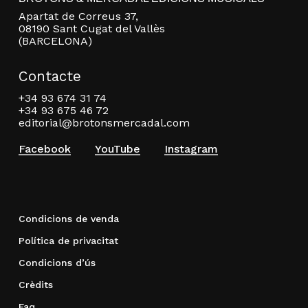
Apartat de Correus 37,
08190 Sant Cugat del Vallès
(BARCELONA)
Contacte
+34 93 674 31 74
+34 93 675 46 72
editorial@brotonsmercadal.com
Facebook
YouTube
Instagram
Condicions de venda
Política de privacitat
Condicions d’ús
Crèdits
Faq