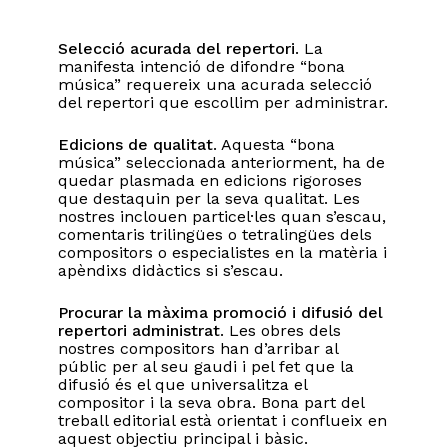
Selecció acurada del repertori
. La
manifesta intenció de difondre “bona
música” requereix una acurada selecció
del repertori que escollim per administrar.
Edicions de qualitat
. Aquesta “bona
música” seleccionada anteriorment, ha de
quedar plasmada en edicions rigoroses
que destaquin per la seva qualitat. Les
nostres inclouen particel·les quan s’escau,
comentaris trilingües o tetralingües dels
compositors o especialistes en la matèria i
apèndixs didàctics si s’escau.
Procurar la màxima promoció i difusió del
repertori administrat
. Les obres dels
nostres compositors han d’arribar al
públic per al seu gaudi i pel fet que la
difusió és el que universalitza el
compositor i la seva obra. Bona part del
treball editorial està orientat i conflueix en
aquest objectiu principal i bàsic.