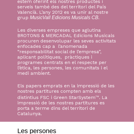
estem oferint els nostres productes i
serveis també des del territori del País
Valencià. L’any 2012 es va unir al nostre
grup
MusicVall Edicions Musicals CB.
Les diverses empreses que aglutina
BROTONS & MERCADAL Edicions Musicals
procuren desenvolupar les seves activitats
enfocades cap a l’anomenada
“responsabilitat social de l’empresa”,
aplicant polítiques, pràctiques i
programes centrats en el respecte per
l’ètica, les persones, les comunitats i el
medi ambient.
Els papers emprats en la impressió de les
nostres partitures compten amb els
distintius FSC i Green StarSystem
. La
TM
impressió de les nostres partitures es
No hi ha productes a la cistella.
porta a terme dins del territori de
Catalunya.
Go to shop
Les persones