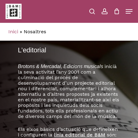
Skip
Men
to
main
search
account
Close
Cart
Close
Cart
content
Menu
Inici
»
Nosaltres
L’editorial
inicià
Brotons & Mercadal, Edicions musicals
la seva activitat l’any 2001 com a
culminació del procés de
desenvolupament d’un projecte editorial
nou i diferenciat, complementari i alhora
alternatiu a d’altres propostes ja existents
en el nostre país, materialitzant-se així els
propòsits i les inquietuds dels socis
fundadors, tots ells professionals en actiu
de diversos camps del món de la música.
Els eixos bàsics d’actuació que defineixen
i configuren la
línia editorial de B&M
són: