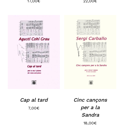
17,00
€
22,00
€
Cap al tard
Cinc cançons
per a la
7,00
€
Sandra
18,00
€