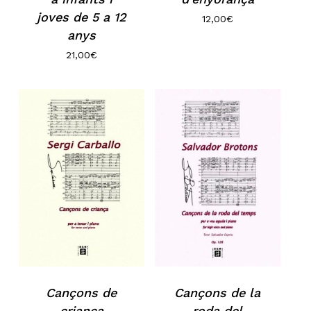
joves de 5 a 12
12,00
€
anys
21,00
€
Cançons de
Cançons de la
criança
roda del