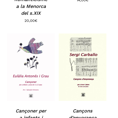
a la Menorca
del s.XIX
20,00
€
Cançoner per
Cançons
a infants i
d’enyorança