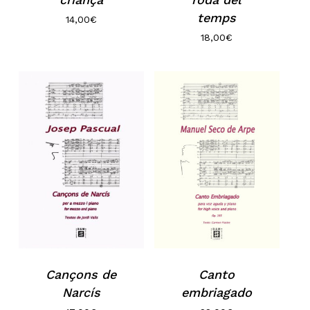
No hi ha productes a la cistella.
temps
14,00
€
18,00
€
Go to shop
Cançons de
Canto
Narcís
embriagado