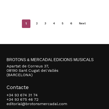
1
2
3
4
5
6
Next
BROTONS & MERCADAL EDICIONS MUSICALS
Apartat de Correus 37,
08190 Sant Cugat del Vallès
(BARCELONA)
Contacte
+34 93 674 31 74
+34 93 675 46 72
editorial@brotonsmercadal.com