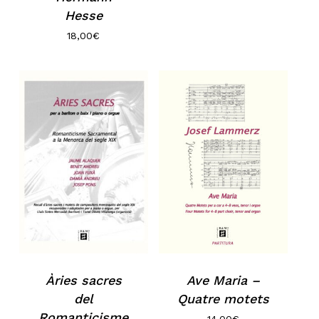
Hesse
18,00
€
Àries sacres
Ave Maria –
del
Quatre motets
Romanticisme
14,00
€