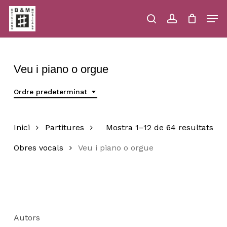
Skip
Men
to
main
search
account
Close
Cart
Close
Cart
content
Menu
Veu i piano o orgue
Ordre predeterminat
Inici
Partitures
Mostra 1–12 de 64 resultats
Obres vocals
Veu i piano o orgue
Autors