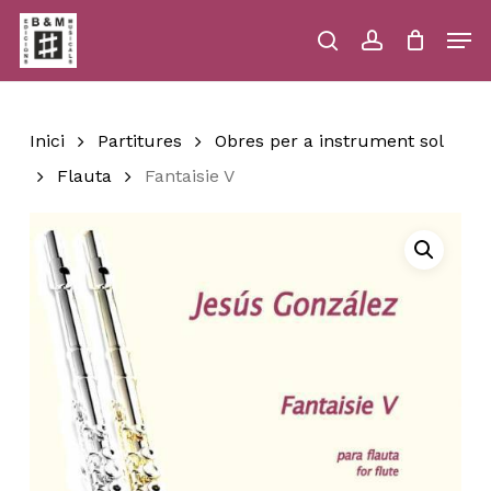
Skip
Men
to
main
search
account
Close
Cart
Close
Cart
content
Menu
Inici
Partitures
Obres per a instrument sol
Flauta
Fantaisie V