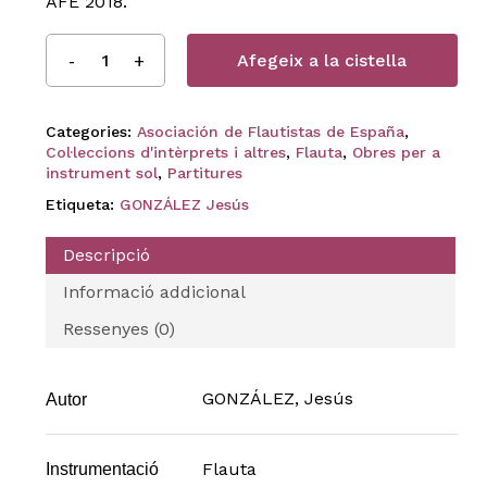
AFE 2018.
Afegeix a la cistella
Categories:
Asociación de Flautistas de España
,
Col·leccions d'intèrprets i altres
,
Flauta
,
Obres per a
instrument sol
,
Partitures
Etiqueta:
GONZÁLEZ Jesús
Descripció
Informació addicional
Ressenyes (0)
GONZÁLEZ, Jesús
Autor
Flauta
Instrumentació