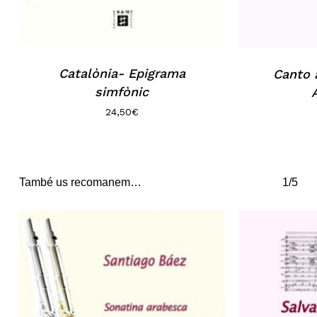
Catalònia- Epigrama
Canto a
simfònic
24,50
€
També us recomanem…
1/5