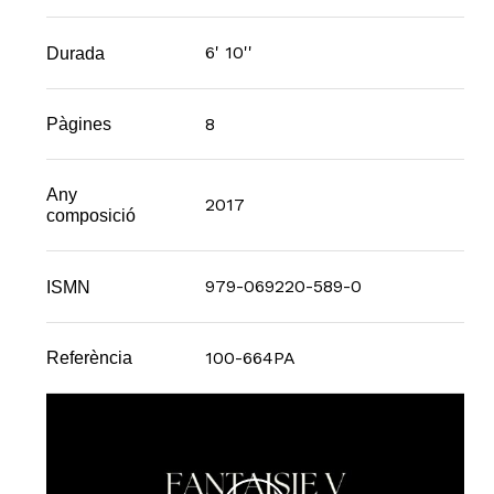
6' 10''
Durada
8
Pàgines
Any
2017
composició
979-069220-589-0
ISMN
100-664PA
Referència
Play Video