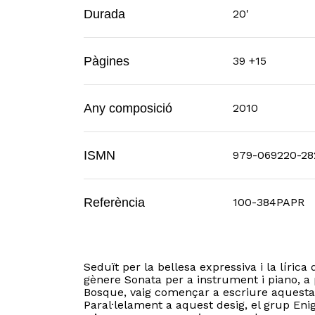
Durada
20'
Pàgines
39 +15
Any composició
2010
ISMN
979-069220-28
Referència
100-384PAPR
Seduït per la bellesa expressiva i la lírica 
gènere Sonata per a instrument i piano, a p
Bosque, vaig començar a escriure aquesta
Paral·lelament a aquest desig, el grup Eni