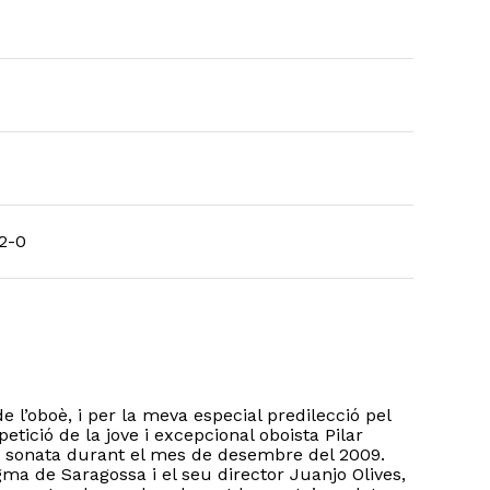
2-0
de l’oboè, i per la meva especial predilecció pel
etició de la jove i excepcional oboista Pilar
 sonata durant el mes de desembre del 2009.
gma de Saragossa i el seu director Juanjo Olives,