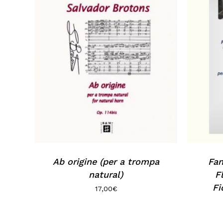
Ab origine (per a trompa
Fan
natural)
F
Fi
17,00
€