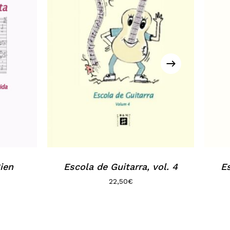
ien
Escola de Guitarra, vol. 4
Es
22,50
€