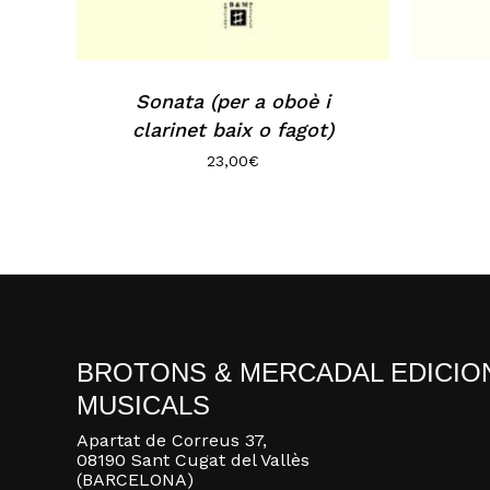
Sonata (per a oboè i
clarinet baix o fagot)
23,00
€
BROTONS & MERCADAL EDICIO
MUSICALS
Apartat de Correus 37,
08190 Sant Cugat del Vallès
(BARCELONA)