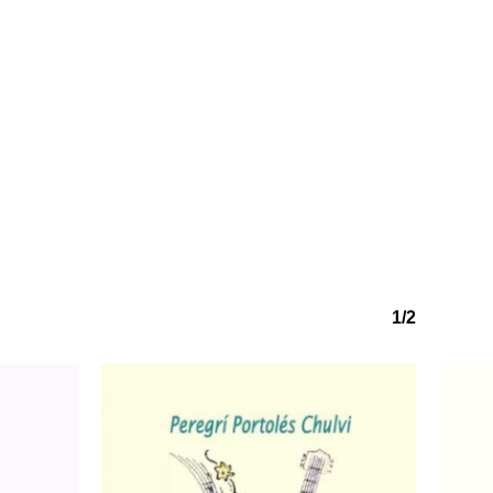
o hi ha productes a la cistella.
Go to shop
1/2