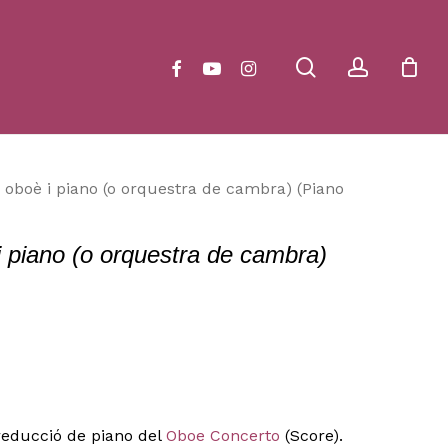
Close
Cart
search
account
facebook
youtube
instagram
 oboè i piano (o orquestra de cambra) (Piano
 piano (o orquestra de cambra)
reducció de piano del
Oboe Concerto
(Score).