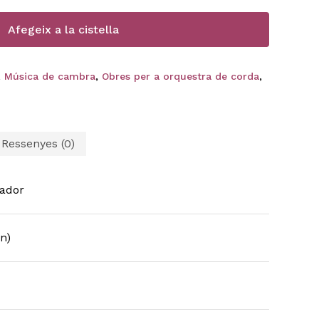
Afegeix a la cistella
,
Música de cambra
,
Obres per a orquestra de corda
,
Ressenyes (0)
ador
n)