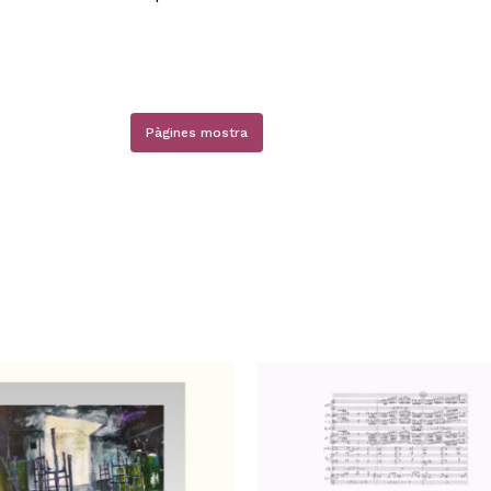
Pàgines mostra
N