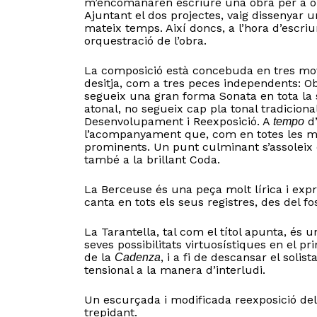
m’encomanaren escriure una obra per a o
Ajuntant el dos projectes, vaig dissenyar 
mateix temps. Així doncs, a l’hora d’escriu
orquestració de l’obra.
La composició està concebuda en tres mov
desitja, com a tres peces independents: Ob
segueix una gran forma Sonata en tota la 
atonal, no segueix cap pla tonal tradiciona
Desenvolupament i Reexposició. A
d
tempo
l’acompanyament que, com en totes les me
prominents. Un punt culminant s’assoleix 
també a la brillant Coda.
La Berceuse és una peça molt lírica i exp
canta en tots els seus registres, des del fos
La Tarantella, tal com el títol apunta, és un
seves possibilitats virtuosístiques en el p
de la
, i a fi de descansar el solis
Cadenza
tensional a la manera d’interludi.
Un escurçada i modificada reexposició de
trepidant.