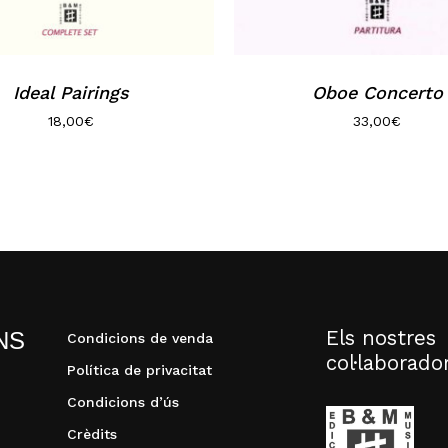
Ideal Pairings
Oboe Concerto
18,00
€
33,00
€
Els nostres
NS
Condicions de venda
col·laborado
Política de privacitat
Condicions d’ús
Crèdits