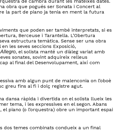
rquestra de cambra durant les mateixes dates.
una obra que pogués ser Sonata i Concert al
re la part de piano ja tenia en ment la futura
iments que poden ser també interpretats, si es
ertura, Berceuse i Tarantella. L’Obertura
seva estructura temàtica. Sense ser una obra
l en les seves seccions Exposició,
’
, el solista manté un diàleg variat amb
Allegro
ves sonates, sovint adquireix relleus
cap al final del Desenvolupament, així com
ressiva amb algun punt de malenconia on l’oboè
c greu fins al fi i dolç registre agut.
a dansa ràpida i divertida on el solista llueix les
rimer tema, i les expressives en el segon. Abans
ta, el piano (o l’orquestra) obre un important espai
ls dos temes combinats condueix a un final