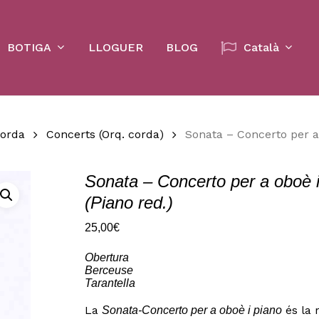
Cart
BOTIGA
LLOGUER
BLOG
Català
corda
Concerts (Orq. corda)
Sonata – Concerto per a
Sonata – Concerto per a oboè i
(Piano red.)
25,00
€
Obertura
Berceuse
Tarantella
La
és la 
Sonata-Concerto per a oboè i piano