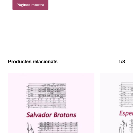
Pàgines mostra
Productes relacionats
1/8
No hi ha productes a la cistella.