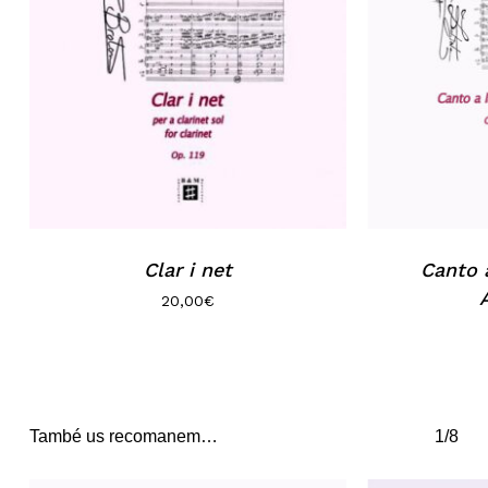
Go to shop
Clar i net
Canto a
20,00
€
També us recomanem…
1/8