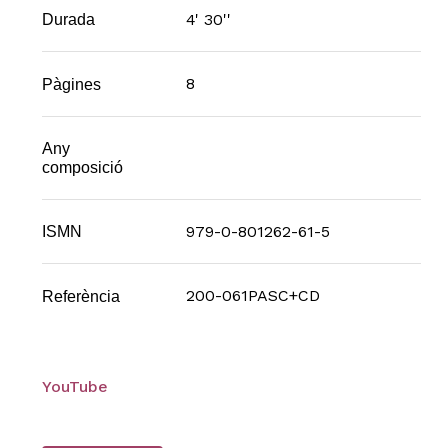
4' 30''
Durada
8
Pàgines
Any
composició
979-0-801262-61-5
ISMN
200-061PASC+CD
Referència
YouTube