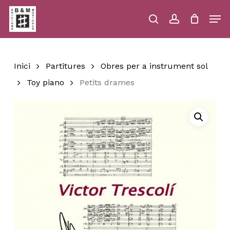
Skip
Men
to
main
search
account
Close
Cart
Close
Cart
content
Menu
Inici
Partitures
Obres per a instrument sol
Toy piano
Petits drames