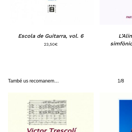
Escola de Guitarra, vol. 6
L’Al
simfònic
23,50
€
També us recomanem…
1/8