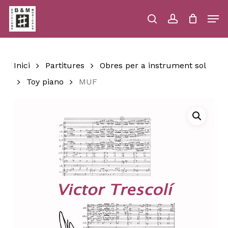
Skip
Men
to
main
search
account
Close
Cart
Close
Cart
content
Menu
Inici
Partitures
Obres per a instrument sol
Toy piano
MUF