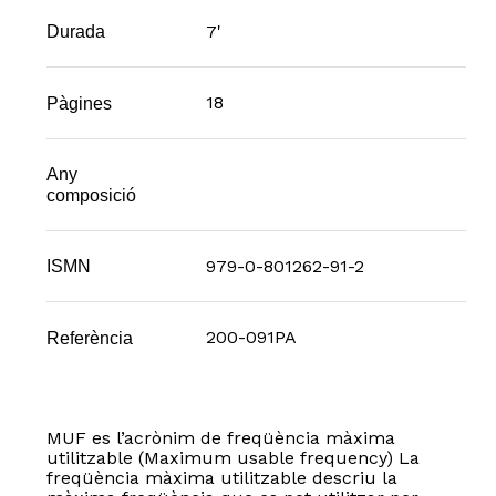
7'
Durada
18
Pàgines
Any
composició
979-0-801262-91-2
ISMN
200-091PA
Referència
MUF es l’acrònim de freqüència màxima
utilitzable (Maximum usable frequency) La
freqüència màxima utilitzable descriu la