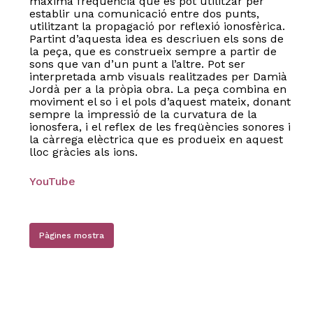
màxima freqüència que es pot utilitzar per
establir una comunicació entre dos punts,
utilitzant la propagació por reflexió ionosfèrica.
Partint d’aquesta idea es descriuen els sons de
la peça, que es construeix sempre a partir de
sons que van d’un punt a l’altre. Pot ser
interpretada amb visuals realitzades per Damià
Jordà per a la pròpia obra. La peça combina en
moviment el so i el pols d’aquest mateix, donant
sempre la impressió de la curvatura de la
ionosfera, i el reflex de les freqüències sonores i
la càrrega elèctrica que es produeix en aquest
lloc gràcies als ions.
YouTube
Pàgines mostra