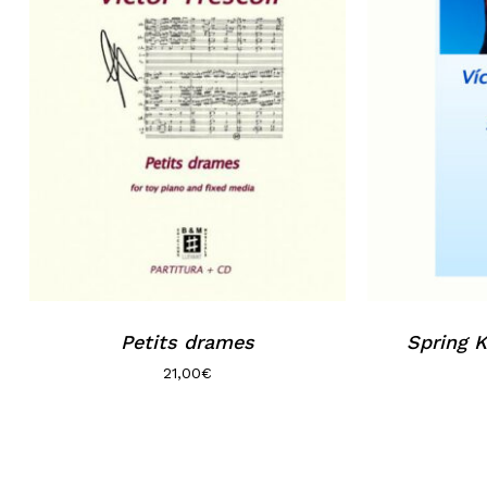
Petits drames
Spring K
21,00
€