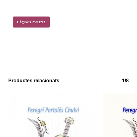
Pàgines mostra
No hi ha productes a la cistella.
Go to shop
Productes relacionats
1/8