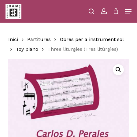
Skip
Men
to
main
search
account
Close
Cart
Close
Cart
content
Menu
Inici
Partitures
Obres per a instrument sol
Toy piano
Three liturgies (Tres litúrgies)