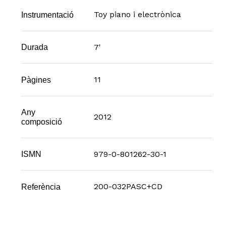
Toy piano i electrònica
Instrumentació
7'
Durada
11
Pàgines
Any
2012
composició
979-0-801262-30-1
ISMN
200-032PASC+CD
Referència