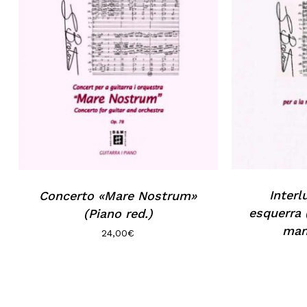
No hay productos en el carrito.
Go to shop
Interl
Concerto «Mare Nostrum»
esquerra 
(Piano red.)
man
24,00
€