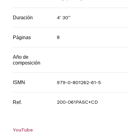
4' 30''
Duración
8
Páginas
Año de
composición
979-0-801262-61-5
ISMN
200-061PASC+CD
Ref.
YouTube