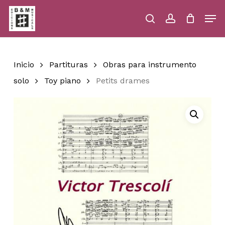
Skip
Men
to
main
search
account
Close
Cart
Close
Cart
content
Menu
Inicio
Partituras
Obras para instrumento
solo
Toy piano
Petits drames