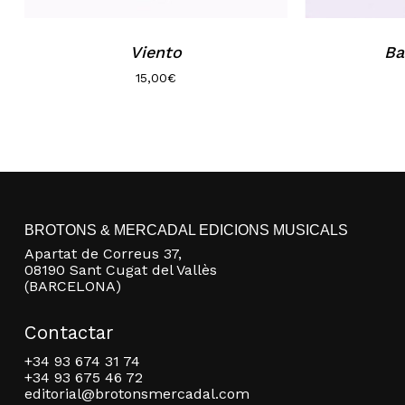
Viento
Ba
15,00
€
BROTONS & MERCADAL EDICIONS MUSICALS
Apartat de Correus 37,
08190 Sant Cugat del Vallès
(BARCELONA)
Contactar
+34 93 674 31 74
+34 93 675 46 72
editorial@brotonsmercadal.com