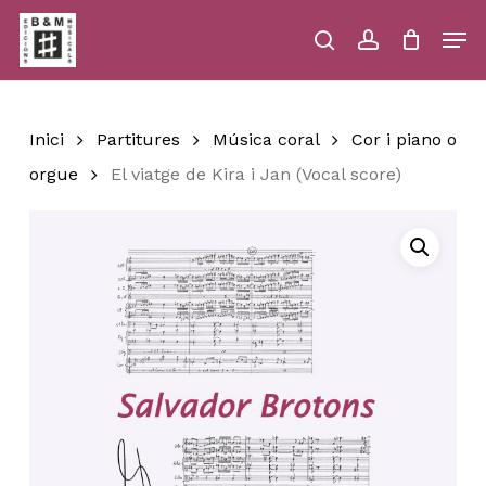
Skip
Men
to
main
search
account
Close
Cart
Close
Cart
content
Menu
Inici
Partitures
Música coral
Cor i piano o
orgue
El viatge de Kira i Jan (Vocal score)