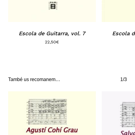
Escola de Guitarra, vol. 7
Escola d
22,50
€
També us recomanem…
1/3