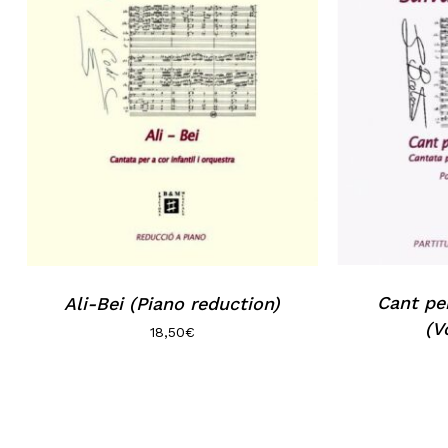
Cant per
Ali-Bei (Piano reduction)
(V
18,50
€