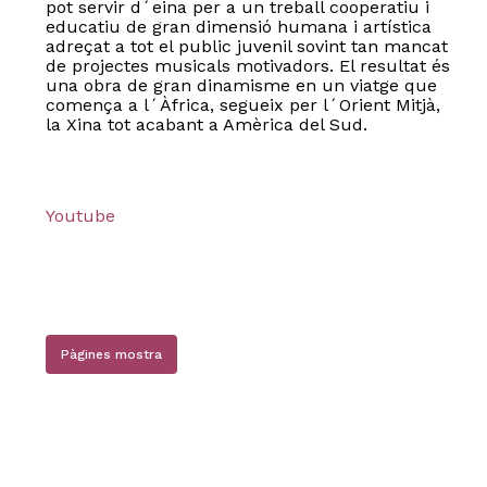
pot servir d´eina per a un treball cooperatiu i
educatiu de gran dimensió humana i artística
adreçat a tot el public juvenil sovint tan mancat
de projectes musicals motivadors. El resultat és
una obra de gran dinamisme en un viatge que
comença a l´Àfrica, segueix per l´Orient Mitjà,
la Xina tot acabant a Amèrica del Sud.
Youtube
Pàgines mostra
No hi ha productes a la cistella.
Go to shop