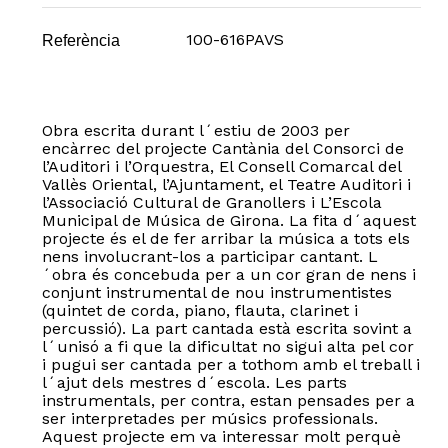
100-616PAVS
Referència
Obra escrita durant l´estiu de 2003 per
encàrrec del projecte Cantània del Consorci de
l’Auditori i l’Orquestra, El Consell Comarcal del
Vallès Oriental, l’Ajuntament, el Teatre Auditori i
l’Associació Cultural de Granollers i L’Escola
Municipal de Música de Girona. La fita d´aquest
projecte és el de fer arribar la música a tots els
nens involucrant-los a participar cantant. L
´obra és concebuda per a un cor gran de nens i
conjunt instrumental de nou instrumentistes
(quintet de corda, piano, flauta, clarinet i
percussió). La part cantada està escrita sovint a
l´unisó a fi que la dificultat no sigui alta pel cor
i pugui ser cantada per a tothom amb el treball i
l´ajut dels mestres d´escola. Les parts
instrumentals, per contra, estan pensades per a
ser interpretades per músics professionals.
Aquest projecte em va interessar molt perquè