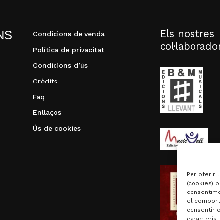
Els nostres
NS
Condicions de venda
col·laborado
Política de privacitat
Condicions d’ús
Crèdits
Faq
Enllaços
Ús de cookies
Per oferir 
(cookies) p
consentime
el comport
consentir 
característ