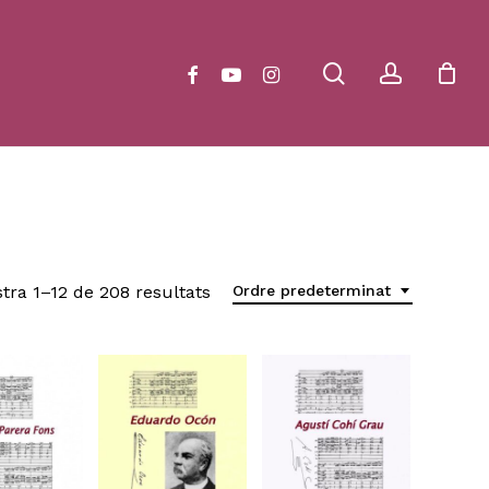
Close
Cart
search
account
facebook
youtube
instagram
tra 1–12 de 208 resultats
Ordre predeterminat