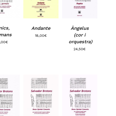
ics,
Andante
Àngelus
rmans
(cor i
18,00
€
orquestra)
,00
€
24,50
€