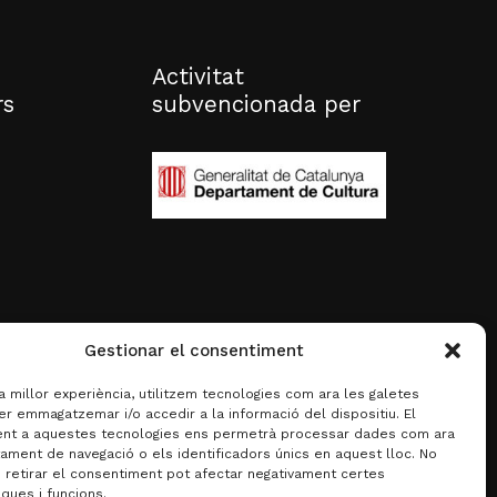
Activitat
rs
subvencionada per
Gestionar el consentiment
la millor experiència, utilitzem tecnologies com ara les galetes
er emmagatzemar i/o accedir a la informació del dispositiu. El
nt a aquestes tecnologies ens permetrà processar dades com ara
ament de navegació o els identificadors únics en aquest lloc. No
o retirar el consentiment pot afectar negativament certes
iques i funcions.