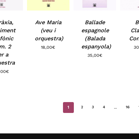
N
ràxia,
Ave Maria
Ballade
B
iment
(veu i
espagnole
Cla
fònic
orquestra)
(Balada
Con
m. 2
espanyola)
18,00
€
30
er a
35,00
€
uestra
,00
€
1
…
2
3
4
16