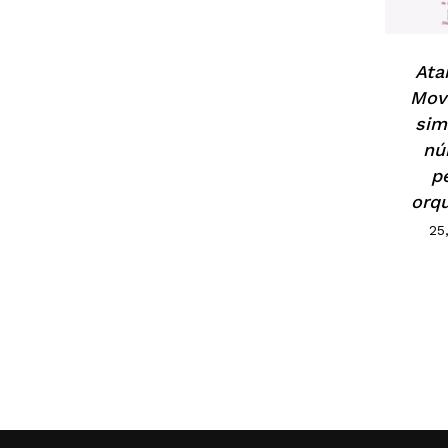
Ata
Mov
sim
nú
p
orq
25