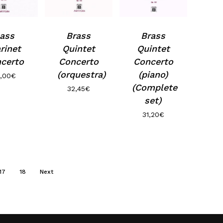
o hi ha productes a la cistella.
Go to shop
ass
Brass
Brass
rinet
Quintet
Quintet
certo
Concerto
Concerto
(orquestra)
(piano)
,00
€
(Complete
32,45
€
set)
31,20
€
17
18
Next