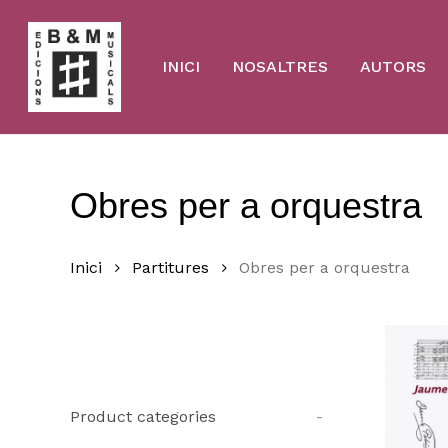
Skip
to
main
content
INICI
NOSALTRES
AUTORS
Obres per a orquestra
Inici
Partitures
Obres per a orquestra
Product categories
-