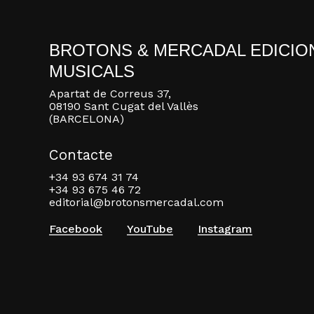
BROTONS & MERCADAL EDICIO
MUSICALS
Apartat de Correus 37,
08190 Sant Cugat del Vallès
(BARCELONA)
Contacte
+34 93 674 31 74
+34 93 675 46 72
editorial@brotonsmercadal.com
Facebook
YouTube
Instagram