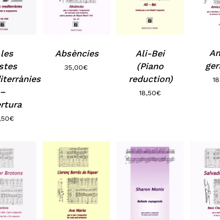
Am
 les
Absències
Ali-Bei
ge
stes
(Piano
35,00
€
terrànies
reduction)
18
–
18,50
€
rtura
,50
€