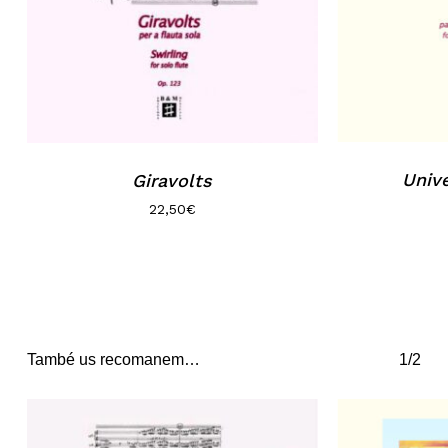
Unive
Giravolts
22,50
€
També us recomanem…
1/2