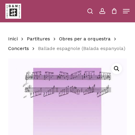
Skip
Men
to
main
search
account
Close
Cart
Close
Cart
content
Menu
Inici
Partitures
Obres per a orquestra
Concerts
Ballade espagnole (Balada espanyola)