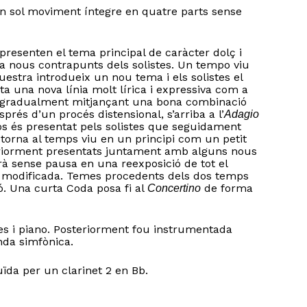
 sol moviment íntegre en quatre parts sense
 presenten el tema principal de caràcter dolç i
a nous contrapunts dels solistes. Un tempo viu
uestra introdueix un nou tema i els solistes el
a una nova línia molt lírica i expressiva com a
ta gradualment mitjançant una bona combinació
rés d’un procés distensional, s’arriba a l’
Adagio
s és presentat pels solistes que seguidament
etorna al temps viu en un principi com un petit
riorment presentats juntament amb alguns nous
çarà sense pausa en una reexposició de tot el
modificada. Temes procedents dels dos temps
. Una curta Coda posa fi al
de forma
Concertino
stes i piano. Posteriorment fou instrumentada
nda simfònica.
ïda per un clarinet 2 en Bb.