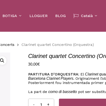
Cart
BOTIGA
LLOGUER
BLOG
Català
Concerts
Clarinet quartet Concertino (Orquestra)
Clarinet quartet Concertino (Or
30,00
€
PARTITURA D’ORQUESTRA
: El
Clarinet qua
. Originalment l’ob
Barcelona Clarinet Players
Posteriorment fou instrumentada primer p
La part de
pot ser substitu
corno di bassetto