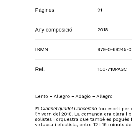
Pàgines
91
Any composició
2018
ISMN
979-0-69245-0
Ref.
100-718PASC
Lento – Allegro – Adagio – Allegro
El
fou escrit per
Clarinet quartet Concertino
l’hivern del 2018. La comanda era clara i p
solistes i orquestra que també es pogués f
virtuosa i efectista, entre 12 i 15 minuts d