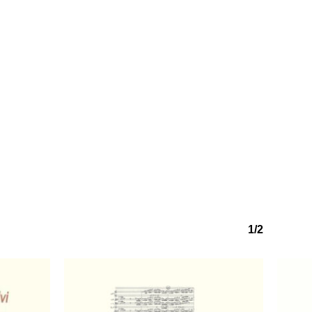
o hi ha productes a la cistella.
Go to shop
1/2