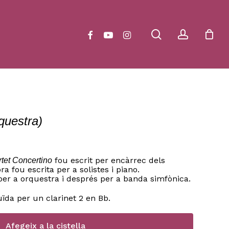
Close
Cart
search
account
facebook
youtube
instagram
questra)
fou escrit per encàrrec dels
rtet Concertino
ra fou escrita per a solistes i piano.
er a orquestra i després per a banda simfònica.
ïda per un clarinet 2 en Bb.
Afegeix a la cistella