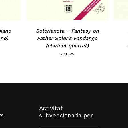
piano
Solerianeta – Fantasy on
ano)
Father Soler’s Fandango
(clarinet quartet)
27,00
€
Activitat
rs
subvencionada per