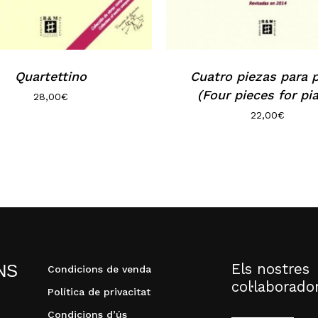
Quartettino
Cuatro piezas para 
(Four pieces for pi
28,00
€
22,00
€
Els nostres
NS
Condicions de venda
col·laborado
Política de privacitat
Condicions d’ús