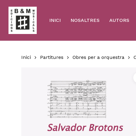
Skip
to
main
content
INICI
NOSALTRES
AUTORS
Inici
Partitures
Obres per a orquestra