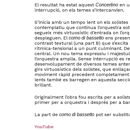
El resultat ha estat aquest
en un
Concertino
interrupció, on els temes s’intercanvien.
S’inicia amb un tempo lent on els solistes
contemplatiu que continua l’orquestra sot
segueix més virtuosístic d’entrada on l’orq
despleguen. El
ens present
corno di bassetto
contrast textural (una part B) que s’exci
rítmica-tensional a un punt culminant. Desp
central. Un nou tema expressiu i majestuó
l’orquestra amplia. Sense interrupció es r
desenvolupament de diversos temes ante
girs virtuosístics dels solistes, que enlla
moviment ràpid precedent completament 
lents també es barregen en aquesta secció
brillant.
Originalment l’obra fou escrita per a soli
primer per a orquestra i després per a ba
La part de
pot ser substitu
corno di bassetto
YouTube