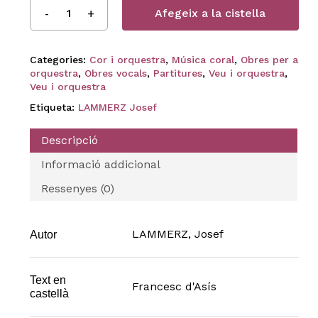
Afegeix a la cistella
Categories:
Cor i orquestra
,
Música coral
,
Obres per a
orquestra
,
Obres vocals
,
Partitures
,
Veu i orquestra
,
Veu i orquestra
Etiqueta:
LAMMERZ Josef
Descripció
Informació addicional
Ressenyes (0)
LAMMERZ, Josef
Autor
Text en
Francesc d'Asís
castellà