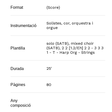
(Score)
Format
Solistes, cor, orquestra i
Instrumentació
orgue
solo (SATB), mixed choir
(SATB), 2 2 [1.2/Eh] 2 2 - 3 3 3
Plantilla
1 - T - Harp Org - Strings
25'
Durada
80
Pàgines
Any
composició