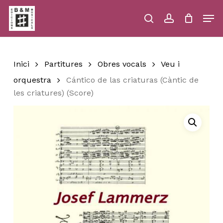
Skip
Men
to
main
search
account
Close
Cart
Close
Cart
content
Menu
Inici
Partitures
Obres vocals
Veu i
orquestra
Cántico de las criaturas (Càntic de
les criatures) (Score)