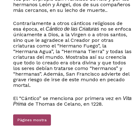
hermanos León y Ángel, dos de sus compañeros
más cercanos, en su lecho de muerte..
Contrariamente a otros cánticos religiosos de
esa época, el
no se enfoca
Cántico de las Criaturas
únicamente a Dios, a la Virgen o a otros santos,
sino que le agradece al Creador por otras
No hi ha productes a la cistella.
criaturas como el “Hermano Fuego”, la
“Hermana Agua”, la “Hermana Tierra” y todas las
criaturas del mundo. Mostraba así su creencia
Go to shop
que todo lo creado era obra divina y que todos
los seres debían tratarse como “hermanos” y
“hermanas”. Además, San Francisco advierte del
grave riesgo de irse de este mundo en pecado
mortal.
El “Cántico” se menciona por primera vez en
Vita
de Thomas de Celano, en 1228.
Prima
Pàgines mostra