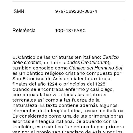
979-069220-383-4
ISMN
100-487PASC
Referència
El Cántico de las Criaturas (en italiano:
Cantico
; en latín:
),
delle creature
Laudes Creaturarum
también conocido como
,
Cántico del Hermano Sol
es un cántico religioso cristiano compuesto por
San Francisco de Asís en dialecto umbro a
finales del año 1224 o principios del 1225,
cuando se encontraba enfermo y casi ciego,
como una alabanza a todas las criaturas
terrenales así como a las fuerza de la
naturaleza. El texto contiene además algunos
elementos de la lengua latina, toscana e italiana.
Es considerado como una de las primeras obras
escritas en lengua italiana. De acuerdo con la
tradición, este cántico fue entonado por primera
vez por el propio san Francisco de Asís y por los