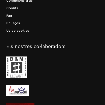
Condicions d’ús
Crèdits
Faq
Enllaços
Ús de cookies
Els nostres col·laboradors