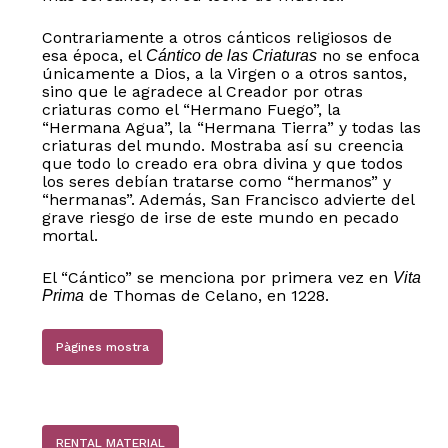
Contrariamente a otros cánticos religiosos de
esa época, el
no se enfoca
Cántico de las Criaturas
únicamente a Dios, a la Virgen o a otros santos,
sino que le agradece al Creador por otras
criaturas como el “Hermano Fuego”, la
“Hermana Agua”, la “Hermana Tierra” y todas las
No hay productos en el carrito.
criaturas del mundo. Mostraba así su creencia
que todo lo creado era obra divina y que todos
los seres debían tratarse como “hermanos” y
Go to shop
“hermanas”. Además, San Francisco advierte del
grave riesgo de irse de este mundo en pecado
mortal.
El “Cántico” se menciona por primera vez en
Vita
de Thomas de Celano, en 1228.
Prima
Pàgines mostra
RENTAL MATERIAL