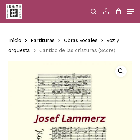
Skip
Men
to
main
search
account
Close
Cart
Close
Cart
content
Menu
Inicio
Partituras
Obras vocales
Voz y
orquesta
Cántico de las criaturas (Score)