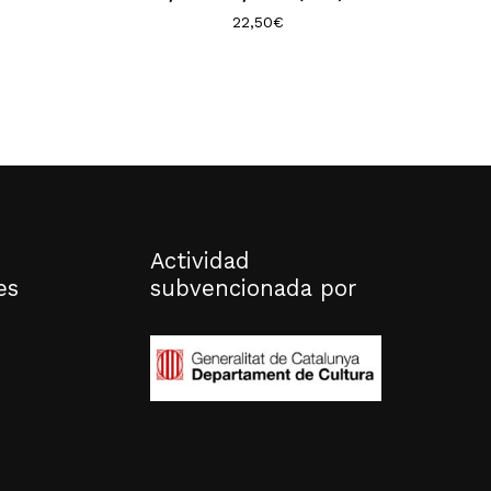
22,50
€
Actividad
es
subvencionada por