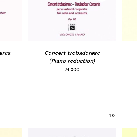
erca
Concert trobadoresc
(Piano reduction)
24,00
€
1/2