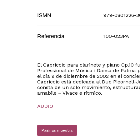
ISMN
979-0801226-3
Referencia
100-023PA
El Capriccio para clarinete y piano Op.10 
Professional de Música i Dansa de Palma p
el dia 9 de diciembre de 2002 en el conci
Capriccio está dedicada al Duo Picornell-J
consta de un solo movimiento, estructurad
amabile – Vivace e ritmico.
AUDIO
Páginas muestra