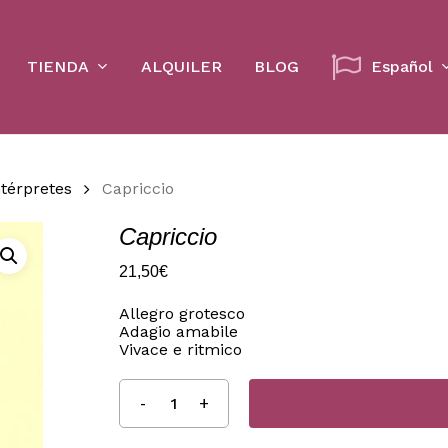
Cart
TIENDA
ALQUILER
BLOG
Español
ntérpretes
Capriccio
Capriccio
21,50
€
Allegro grotesco
Adagio amabile
Vivace e ritmico