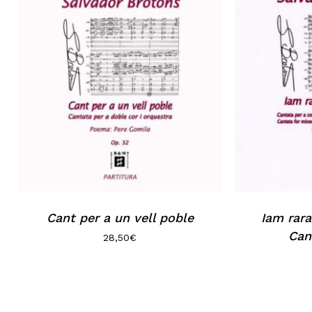
Cant per a un vell poble
Iam rara
Can
28,50
€