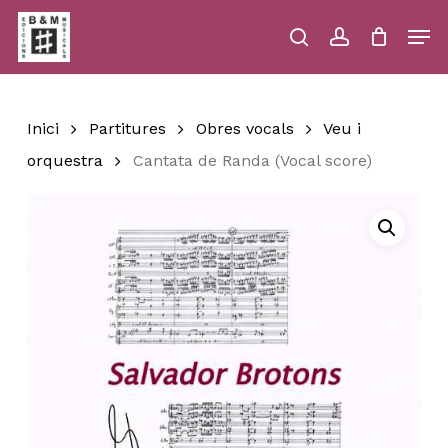
Skip
Men
to
main
search
account
Close
Cart
Close
Cart
content
Menu
Inici
Partitures
Obres vocals
Veu i
orquestra
Cantata de Randa (Vocal score)