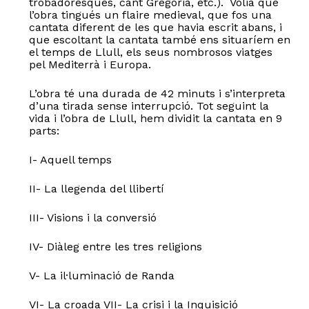
trobadoresques, cant Gregorià, etc.). Volia que
l’obra tingués un flaire medieval, que fos una
cantata diferent de les que havia escrit abans, i
que escoltant la cantata també ens situaríem en
el temps de Llull, els seus nombrosos viatges
pel Mediterrà i Europa.
L’obra té una durada de 42 minuts i s’interpreta
d’una tirada sense interrupció. Tot seguint la
vida i l’obra de Llull, hem dividit la cantata en 9
parts:
I- Aquell temps
II- La llegenda del llibertí
III- Visions i la conversió
IV- Diàleg entre les tres religions
V- La il·luminació de Randa
VI- La croada VII- La crisi i la Inquisició