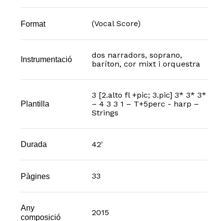
(Vocal Score)
Format
dos narradors, soprano,
Instrumentació
baríton, cor mixt i orquestra
3 [2.alto fl +pic; 3.pic] 3* 3* 3*
– 4 3 3 1 – T+5perc - harp –
Plantilla
Strings
42'
Durada
33
Pàgines
Any
2015
composició