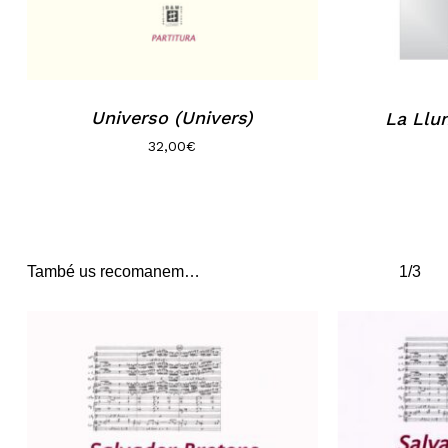
Universo (Univers)
La Llun
32,00
€
També us recomanem…
1/3