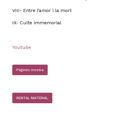
VIII- Entre l’amor i la mort
IX- Culte immemorial
No hi ha productes a la cistella.
Youtube
Go to shop
Pàgines mostra
RENTAL MATERIAL