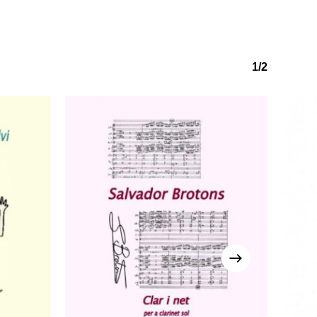
o hi ha productes a la cistella.
1/2
Go to shop