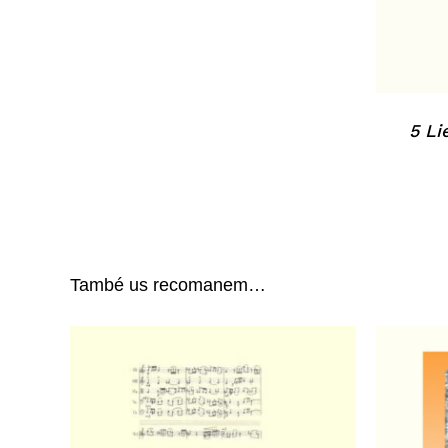
5 Li
També us recomanem…