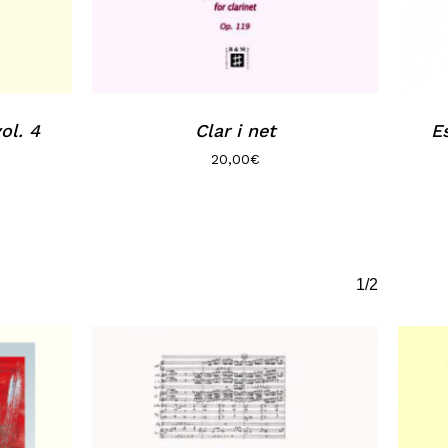
ol. 4
Clar i net
Es
20,00
€
1/2