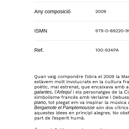
Any composició
2009
ISMN
979-0-69220-9
Ref.
100-934PA
Quan vaig compondre l’obra el 2009 la Mari
estàvem molt involucrats en la cultura fr
poètic, mai estrenat, que encaixava amb a
, l’
i els personatges de la
galantes
Arlequí
Co
simbolisme francès amb Verlaine i Debuss
, tot plegat em va inspirar la música
piano
són dos cítrics
Bergamote et Pamplemousse
aquestes idees en principi alegres. No ob
part de l’esperit humà.