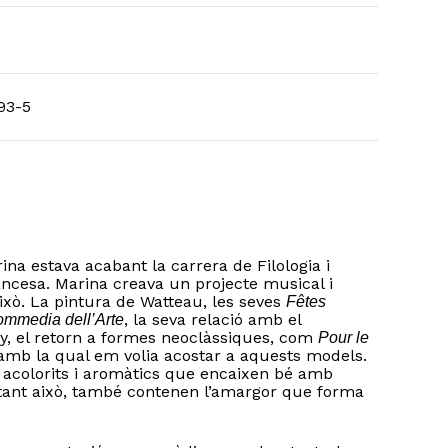
93-5
na estava acabant la carrera de Filologia i
ancesa. Marina creava un projecte musical i
ixò. La pintura de Watteau, les seves
Fêtes
, la seva relació amb el
mmedia dell’Arte
y, el retorn a formes neoclàssiques, com
Pour le
 amb la qual em volia acostar a aquests models.
 acolorits i aromàtics que encaixen bé amb
stant això, també contenen l’amargor que forma