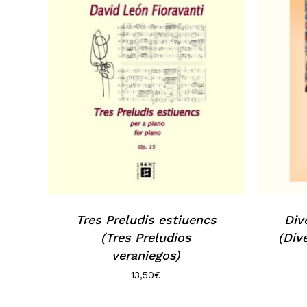
Tres Preludis estiuencs
Div
(Tres Preludios
(Div
veraniegos)
13,50
€