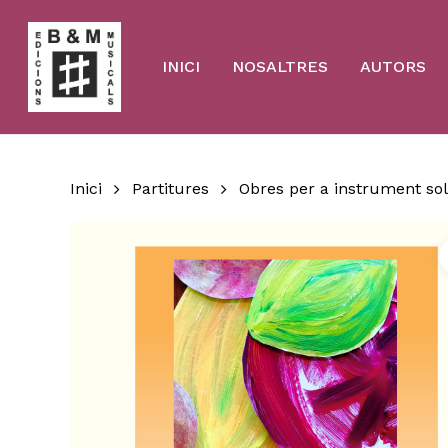
Skip
to
main
content
INICI
NOSALTRES
AUTORS
Inici
Partitures
Obres per a instrument sol