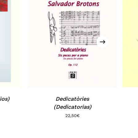
ios)
Dedicatòries
(Dedicatorias)
22,50
€