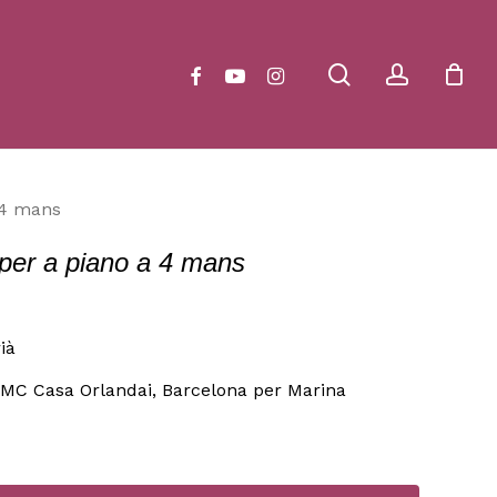
Close
Cart
search
account
facebook
youtube
instagram
 4 mans
er a piano a 4 mans
ià
CIMC Casa Orlandai, Barcelona per Marina