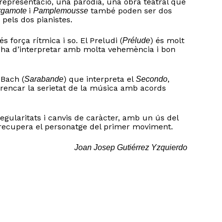
 representació, una paròdia, una obra teatral que
i
també poden ser dos
rgamote
Pamplemousse
pels dos pianistes.
 força rítmica i so. El Preludi (
) és molt
Prélude
 S’ha d’interpretar amb molta vehemència i bon
Bach (
) que interpreta el
,
Sarabande
Secondo
trencar la serietat de la música amb acords
gularitats i canvis de caràcter, amb un ús del
recupera el personatge del primer moviment.
Joan Josep Gutiérrez Yzquierdo