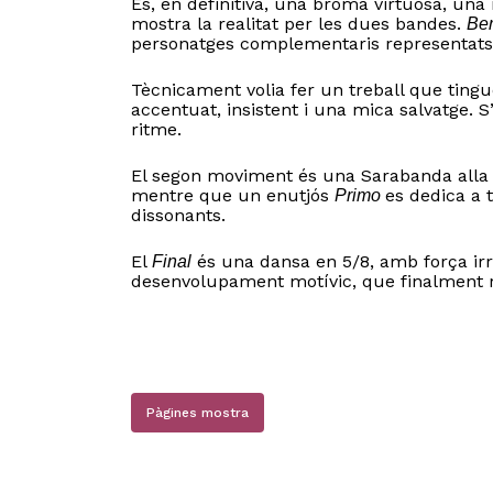
És, en definitiva, una broma virtuosa, una
mostra la realitat per les dues bandes.
Be
personatges complementaris representats 
Tècnicament volia fer un treball que tingués
accentuat, insistent i una mica salvatge.
ritme.
El segon moviment és una Sarabanda alla 
mentre que un enutjós
es dedica a 
Primo
dissonants.
El
és una dansa en 5/8, amb força irre
Final
desenvolupament motívic, que finalment 
Pàgines mostra