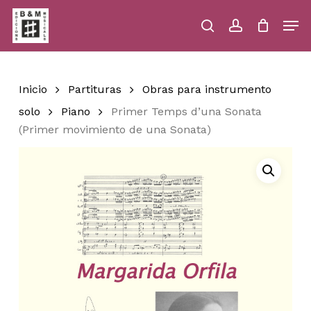
Skip
Men
to
main
search
account
Close
Cart
Close
Cart
content
Menu
Inicio
Partituras
Obras para instrumento
solo
Piano
Primer Temps d’una Sonata
(Primer movimiento de una Sonata)