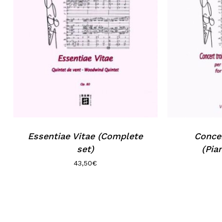
Essentiae Vitae (Complete
Conce
set)
(Pia
43,50
€