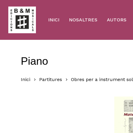
Skip
to
main
content
INICI
NOSALTRES
AUTORS
Piano
Inici
Partitures
Obres per a instrument sol