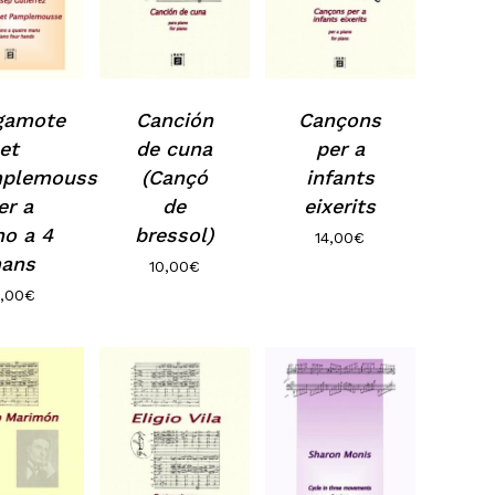
gamote
Canción
Cançons
et
de cuna
per a
plemousse,
(Cançó
infants
er a
de
eixerits
no a 4
bressol)
14,00
€
ans
10,00
€
,00
€