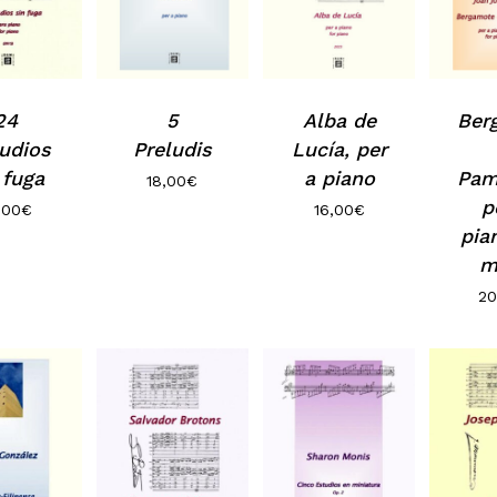
24
5
Alba de
Ber
ludios
Preludis
Lucía, per
 fuga
a piano
Pam
18,00
€
p
,00
€
16,00
€
pia
m
20