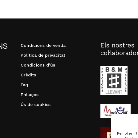
Els nostres
NS
Condicions de venda
col·laborado
Política de privacitat
Condicions d’ús
Crèdits
Faq
Enllaços
Ús de cookies
Per oferir 