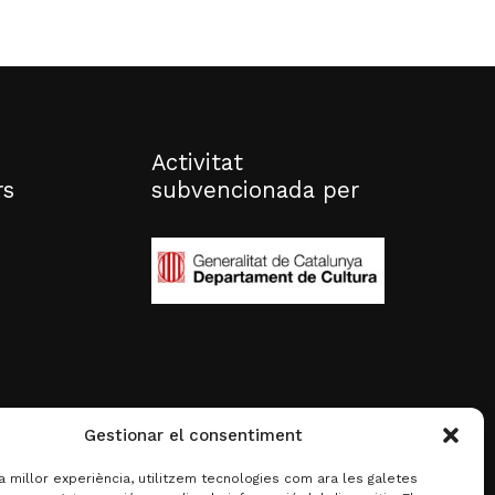
Activitat
rs
subvencionada per
Gestionar el consentiment
la millor experiència, utilitzem tecnologies com ara les galetes