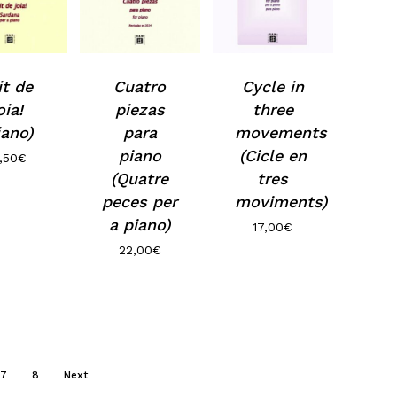
o hi ha productes a la cistella.
it de
Cuatro
Cycle in
Go to shop
oia!
piezas
three
iano)
para
movements
piano
(Cicle en
,50
€
(Quatre
tres
peces per
moviments)
a piano)
17,00
€
22,00
€
7
8
Next