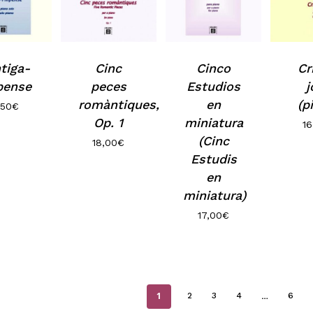
N
tiga-
Cinc
Cinco
Cr
ipense
peces
Estudios
j
romàntiques,
en
(p
,50
€
Op. 1
miniatura
16
(Cinc
18,00
€
Estudis
en
miniatura)
17,00
€
1
…
2
3
4
6