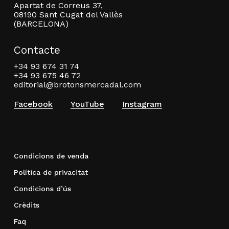
Apartat de Correus 37,
08190 Sant Cugat del Vallès
(BARCELONA)
Contacte
+34 93 674 31 74
+34 93 675 46 72
editorial@brotonsmercadal.com
Facebook
YouTube
Instagram
Condicions de venda
Política de privacitat
Condicions d’ús
Crèdits
Faq