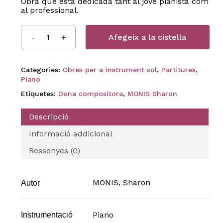
Obra que està dedicada tant al jove pianista com
al professional.
Afegeix a la cistella
Categories:
Obres per a instrument sol
,
Partitures
,
Piano
Etiquetes:
Dona compositora
,
MONIS Sharon
Descripció
Informació addicional
Ressenyes (0)
MONIS, Sharon
Autor
Piano
Instrumentació