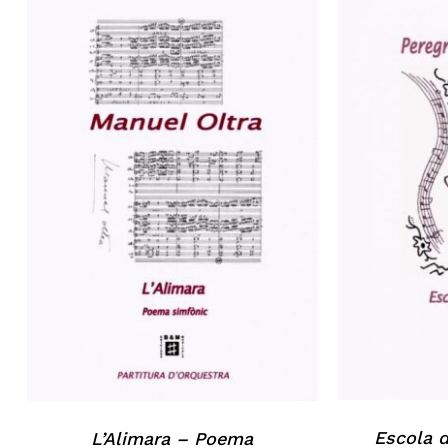
No hi ha productes a la cistella.
Go to shop
Escola d
L’Alimara – Poema