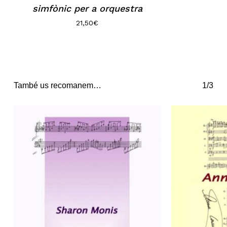
simfònic per a orquestra
21,50
€
També us recomanem…
1/3