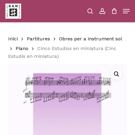
Skip
Men
to
main
search
account
Close
Cart
Close
Cart
content
Menu
Inici
Partitures
Obres per a instrument sol
Piano
Cinco Estudios en miniatura (Cinc
Estudis en miniatura)