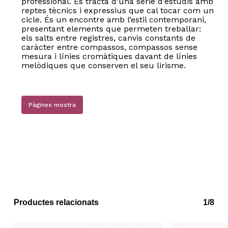
professional. Es tracta d’una sèrie d’estudis amb
reptes tècnics i expressius que cal tocar com un
cicle. És un encontre amb l’estil contemporani,
presentant elements que permeten treballar:
els salts entre registres, canvis constants de
caràcter entre compassos, compassos sense
mesura i línies cromàtiques davant de línies
melòdiques que conserven el seu lirisme.
Pàgines mostra
Productes relacionats
1/8