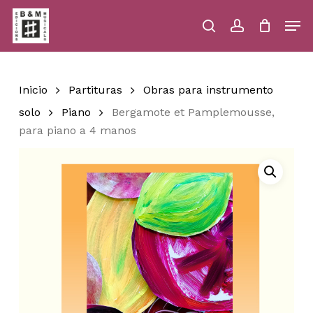
Skip
Men
to
main
search
account
Close
Cart
Close
Cart
content
Menu
Inicio
Partituras
Obras para instrumento
solo
Piano
Bergamote et Pamplemousse,
para piano a 4 manos