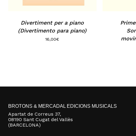
Divertiment per a piano
Prime
(Divertimento para piano)
Son
movim
16,00
€
BROTONS & MERCADAL EDICIONS MUSICALS
Apartat de Correus 37,
08190 Sant Cugat del Vallès
(BARCELONA)