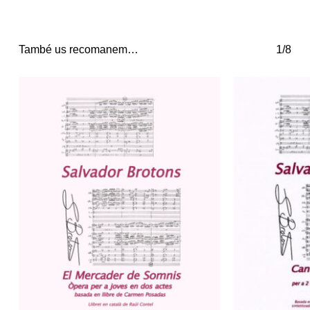
També us recomanem…
1/8