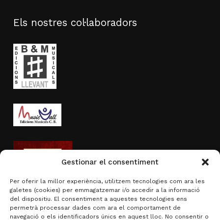
Els nostres col·laboradors
Gestionar el consentiment
Per oferir la millor experiència, utilitzem tecnologies com ara les
galetes (cookies) per emmagatzemar i/o accedir a la informació
del dispositiu. El consentiment a aquestes tecnologies ens
permetrà processar dades com ara el comportament de
navegació o els identificadors únics en aquest lloc. No consentir o