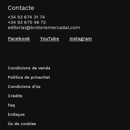
Contacte
+34 93 674 31 74
+34 93 675 46 72
editorial@brotonsmercadal.com
Facebook
YouTube
Instagram
Condicions de venda
Política de privacitat
Condicions d’ús
Crèdits
Faq
Enllaços
Ús de cookies