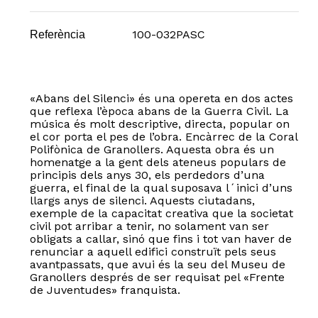
100-032PASC
Referència
«Abans del Silenci» és una opereta en dos actes
que reflexa l’època abans de la Guerra Civil. La
música és molt descriptive, directa, popular on
el cor porta el pes de l’obra. Encàrrec de la Coral
Polifònica de Granollers. Aquesta obra és un
homenatge a la gent dels ateneus populars de
principis dels anys 30, els perdedors d’una
guerra, el final de la qual suposava l´inici d’uns
llargs anys de silenci. Aquests ciutadans,
exemple de la capacitat creativa que la societat
civil pot arribar a tenir, no solament van ser
obligats a callar, sinó que fins i tot van haver de
renunciar a aquell edifici construït pels seus
avantpassats, que avui és la seu del Museu de
Granollers després de ser requisat pel «Frente
de Juventudes» franquista.