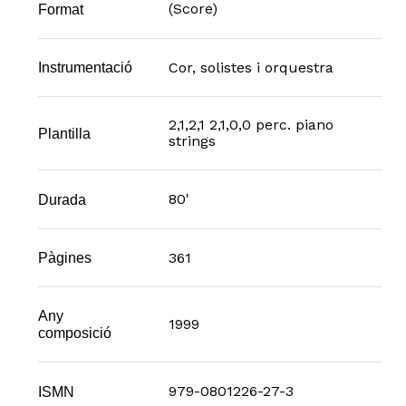
(Score)
Format
Cor, solistes i orquestra
Instrumentació
2,1,2,1 2,1,0,0 perc. piano
Plantilla
strings
80'
Durada
361
Pàgines
Any
1999
composició
979-0801226-27-3
ISMN