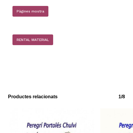
Pàgines mostra
RENTAL MATERIAL
No hi ha productes a la cistella.
Productes relacionats
1/8
Go to shop