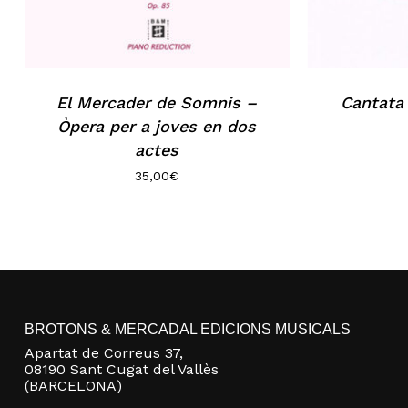
El Mercader de Somnis –
Cantata
Òpera per a joves en dos
actes
35,00
€
BROTONS & MERCADAL EDICIONS MUSICALS
Apartat de Correus 37,
08190 Sant Cugat del Vallès
(BARCELONA)