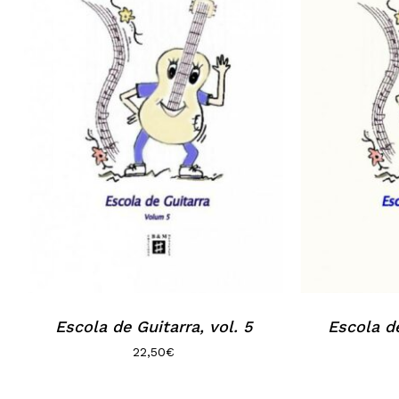
Escola de Guitarra, vol. 5
Escola de
22,50
€