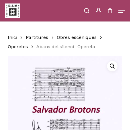
Skip
Men
to
main
search
account
Close
Cart
Close
Cart
content
Menu
Inici
Partitures
Obres escèniques
Operetes
Abans del silenci- Opereta