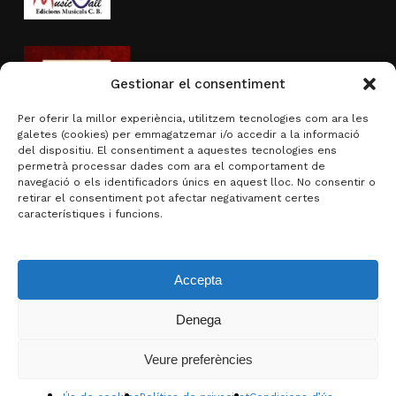
Gestionar el consentiment
Per oferir la millor experiència, utilitzem tecnologies com ara les
galetes (cookies) per emmagatzemar i/o accedir a la informació
del dispositiu. El consentiment a aquestes tecnologies ens
permetrà processar dades com ara el comportament de
navegació o els identificadors únics en aquest lloc. No consentir o
Activitat subvencionada per
retirar el consentiment pot afectar negativament certes
característiques i funcions.
Accepta
Denega
Subtotal:
0,00
€
Veure preferències
Visualitza la cistella
Finalitza la compra
© 2026 Brotons & Mercadal.