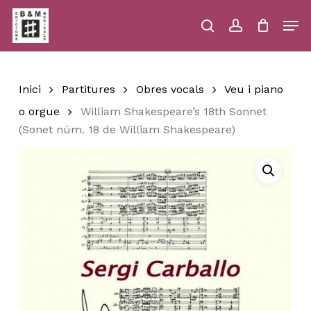
Skip
Men
to
main
search
account
Close
Cart
Close
Cart
content
Menu
Inici
Partitures
Obres vocals
Veu i piano
o orgue
William Shakespeare’s 18th Sonnet
(Sonet núm. 18 de William Shakespeare)