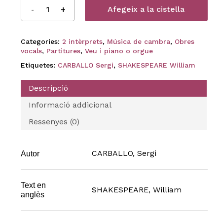
Afegeix a la cistella
Categories:
2 intèrprets
,
Música de cambra
,
Obres
vocals
,
Partitures
,
Veu i piano o orgue
Etiquetes:
CARBALLO Sergi
,
SHAKESPEARE William
Descripció
Informació addicional
Ressenyes (0)
CARBALLO, Sergi
Autor
Text en
SHAKESPEARE, William
anglès