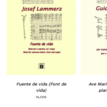
Fuente de vida (Font de
Ave Mari
vida)
pian
14,00
€