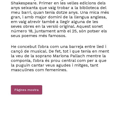
Shakespeare. Primer en les velles edicions dels
anys seixanta que vaig trobar a la biblioteca del
meu barri, quan tenia dotze anys. Una mica més
gran, i amb major domini de la llengua anglesa,
em vaig atrevir també a llegir alguna de les
seves obres en la versió original. Aquest sonet
número 18, juntament amb el 25, són potser els
seus poemes més famosos.
He concebut l’obra com una barreja entre lied i
cançó de musical. De fet, tot i que tenia en ment
la veu de la soprano Mariona Pallach mentre la
componia, l’obra és prou central com per a que
la puguin cantar veus agudes i mitges, tant
masculines com femenines.
Pàgines mostra