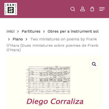
Skip
Men
to
main
search
account
Close
Cart
Close
Cart
content
Menu
Inici
Partitures
Obres per a instrument sol
Piano
Two miniatures on poems by Frank
O’Hara (Dues miniatures sobre poemes de Frank
O’Hara)