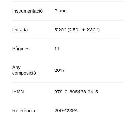
Piano
Instrumentació
5'20'' (2'50'' + 2'30'')
Durada
14
Pàgines
Any
2017
composició
979-0-805438-24-5
ISMN
200-123PA
Referència