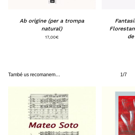
Ab origine (per a trompa
Fantasi
natural)
Florestan
de
17,00
€
També us recomanem…
1/7