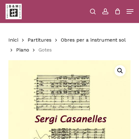
Skip
Men
to
main
search
account
Close
Cart
Close
Cart
content
Menu
Inici
Partitures
Obres per a instrument sol
Piano
Gotes