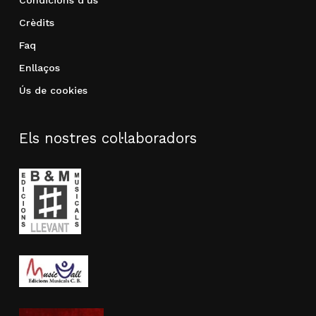
Condicions d’ús
Crèdits
Faq
Enllaços
Ús de cookies
Els nostres col·laboradors