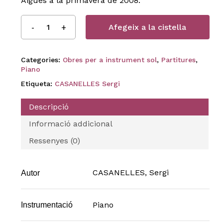
Aigües a la primavera de 2008.
Afegeix a la cistella
Categories:
Obres per a instrument sol
,
Partitures
,
Piano
Etiqueta:
CASANELLES Sergi
Descripció
Informació addicional
Ressenyes (0)
CASANELLES, Sergi
Autor
Piano
Instrumentació