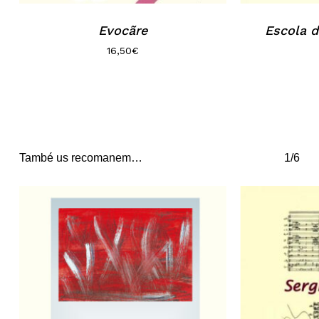
Evocãre
Escola d
16,50
€
També us recomanem…
1/6