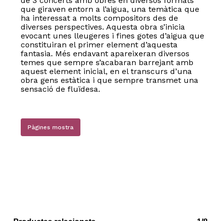
de 3 concerts amb obres en diversos formats
que giraven entorn a l’aigua, una temàtica que
ha interessat a molts compositors des de
diverses perspectives. Aquesta obra s’inicia
evocant unes lleugeres i fines gotes d’aigua que
constituiran el primer element d’aquesta
fantasia. Més endavant apareixeran diversos
temes que sempre s’acabaran barrejant amb
aquest element inicial, en el transcurs d’una
obra gens estàtica i que sempre transmet una
sensació de fluïdesa.
Pàgines mostra