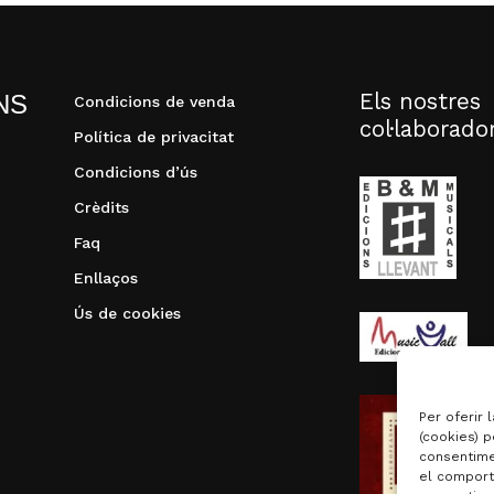
Els nostres
NS
Condicions de venda
col·laborado
Política de privacitat
Condicions d’ús
Crèdits
Faq
Enllaços
Ús de cookies
Per oferir 
(cookies) p
consentime
el comport