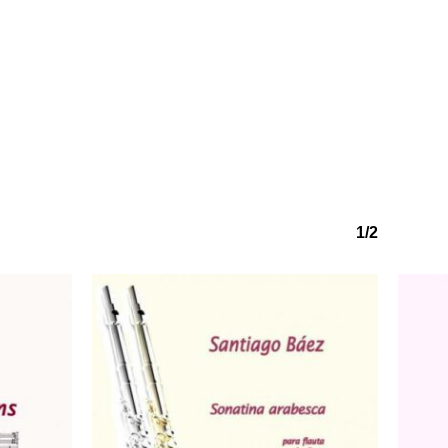
o hi ha productes a la cistella.
Go to shop
1/2