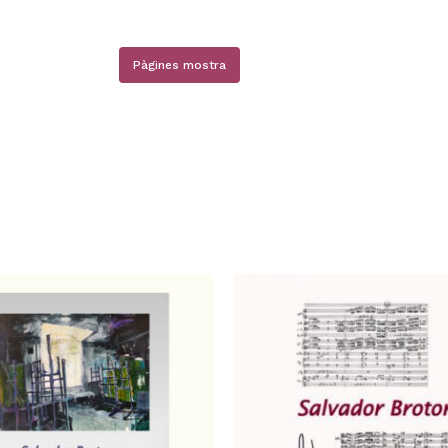
N
Pàgines mostra