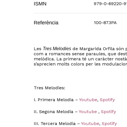
ISMN
979-0-69220-9
Referència
100-873PA
Les
de Margarida Orfila són
Tres Melodies
com a romances sense paraules, que destaq
melòdica. La primera té un caràcter nostàl
s’aprecien molts colors per les modulacions
Tres Melodies:
I. Primera Melodia –
Youtube
,
Spotify
II. Segona Melodia –
Youtube
,
Spotify
III. Tercera Melodia –
Youtube
,
Spotify