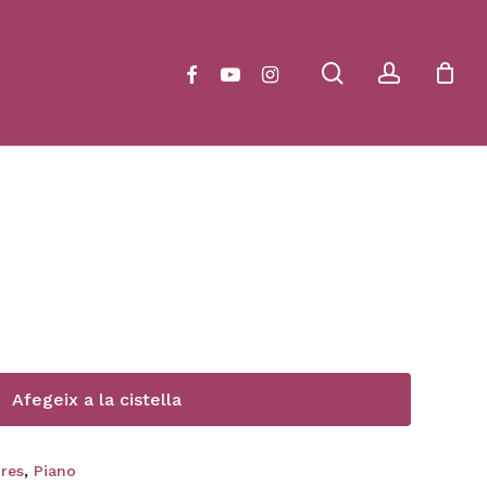
Close
Cart
search
account
facebook
youtube
instagram
Afegeix a la cistella
ures
,
Piano