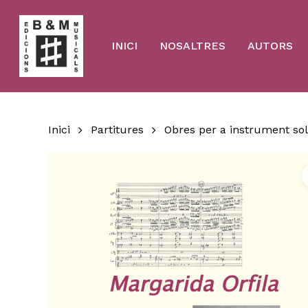
Skip
to
main
content
INICI
NOSALTRES
AUTORS
Inici
Partitures
Obres per a instrument sol