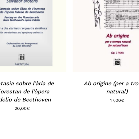
tasia sobre l’ària de
Ab origine (per a t
lorestan de l’òpera
natural)
delio de Beethoven
17,00
€
20,00
€