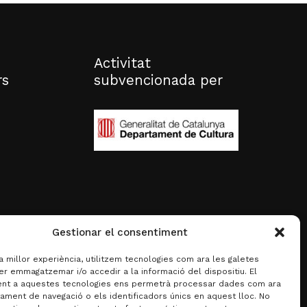
Activitat
rs
subvencionada per
Gestionar el consentiment
la millor experiència, utilitzem tecnologies com ara les galetes
er emmagatzemar i/o accedir a la informació del dispositiu. El
nt a aquestes tecnologies ens permetrà processar dades com ara
ament de navegació o els identificadors únics en aquest lloc. No