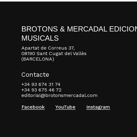
BROTONS & MERCADAL EDICIO
MUSICALS
Apartat de Correus 37,
08190 Sant Cugat del Vallès
(BARCELONA)
Contacte
+34 93 674 31 74
+34 93 675 46 72
editorial@brotonsmercadal.com
Facebook
YouTube
Instagram