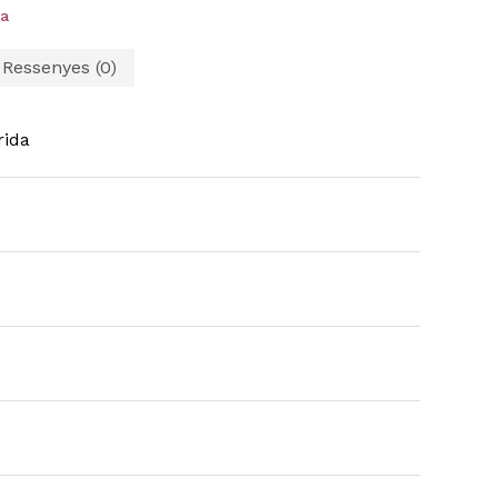
a
Ressenyes (0)
rida