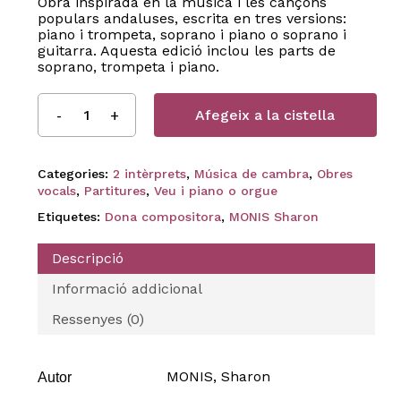
Obra inspirada en la música i les cançons
populars andaluses, escrita en tres versions:
piano i trompeta, soprano i piano o soprano i
guitarra. Aquesta edició inclou les parts de
soprano, trompeta i piano.
Afegeix a la cistella
Categories:
2 intèrprets
,
Música de cambra
,
Obres
vocals
,
Partitures
,
Veu i piano o orgue
Etiquetes:
Dona compositora
,
MONIS Sharon
Descripció
Informació addicional
Ressenyes (0)
MONIS, Sharon
Autor