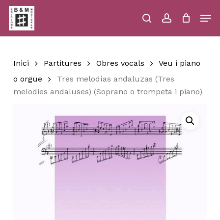
Skip
Men
to
main
search
account
Close
Cart
Close
Cart
content
Menu
Inici
Partitures
Obres vocals
Veu i piano
o orgue
Tres melodías andaluzas (Tres
melodies andaluses) (Soprano o trompeta i piano)