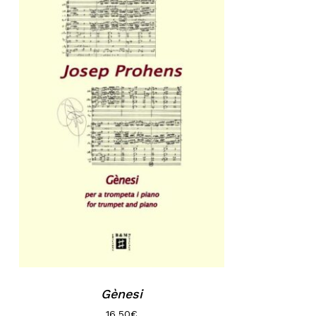
Gènesi
16,50
€