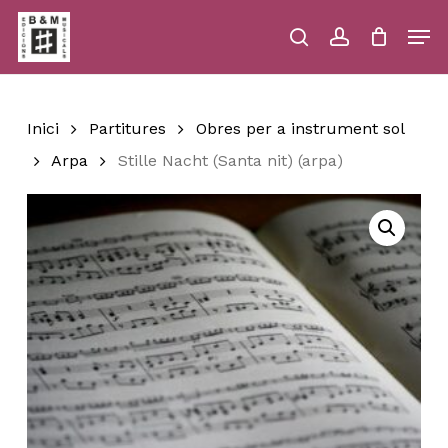
Skip
Men
to
main
search
account
Close
Cart
Close
Cart
content
Menu
Inici
Partitures
Obres per a instrument sol
Arpa
Stille Nacht (Santa nit) (arpa)