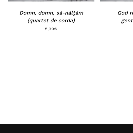
Domn, domn, să-nălţăm
God r
(quartet de corda)
gent
5,99
€