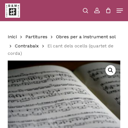
Skip
Men
to
main
search
account
Close
Cart
Close
Cart
content
Menu
Inici
Partitures
Obres per a instrument sol
Contrabaix
El cant dels ocells (quartet de
corda)