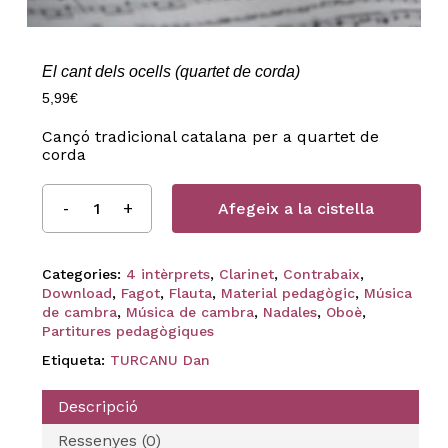
El cant dels ocells (quartet de corda)
5,99
€
Cançó tradicional catalana per a quartet de
corda
Afegeix a la cistella
Categories:
4 intèrprets
,
Clarinet
,
Contrabaix
,
Download
,
Fagot
,
Flauta
,
Material pedagògic
,
Música
de cambra
,
Música de cambra
,
Nadales
,
Oboè
,
Partitures pedagògiques
Etiqueta:
TURCANU Dan
Descripció
Ressenyes (0)