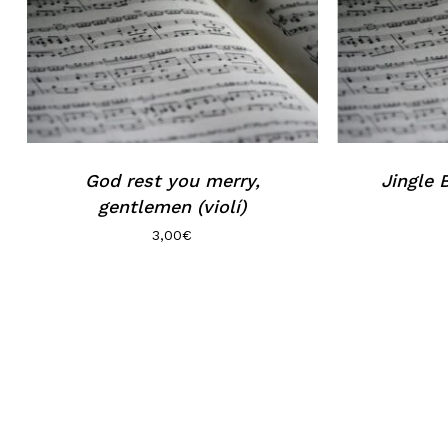
Go to shop
God rest you merry,
Jingle B
gentlemen (violí)
3,00
€