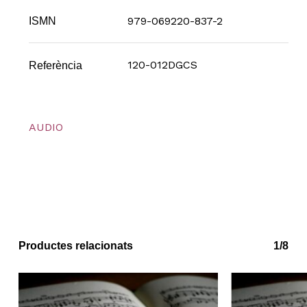
979-069220-837-2
ISMN
120-012DGCS
Referència
AUDIO
Productes relacionats
1/8
No hi ha productes a la cistella.