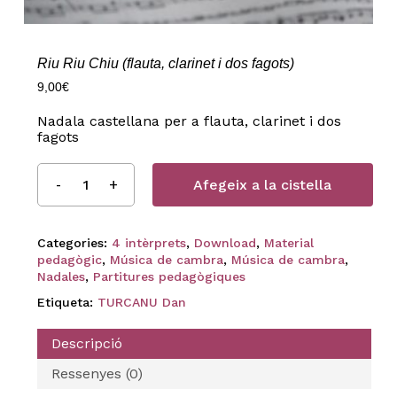
Riu Riu Chiu (flauta, clarinet i dos fagots)
9,00
€
Nadala castellana per a flauta, clarinet i dos
fagots
Afegeix a la cistella
Categories:
4 intèrprets
,
Download
,
Material
pedagògic
,
Música de cambra
,
Música de cambra
,
Nadales
,
Partitures pedagògiques
Etiqueta:
TURCANU Dan
Descripció
Ressenyes (0)