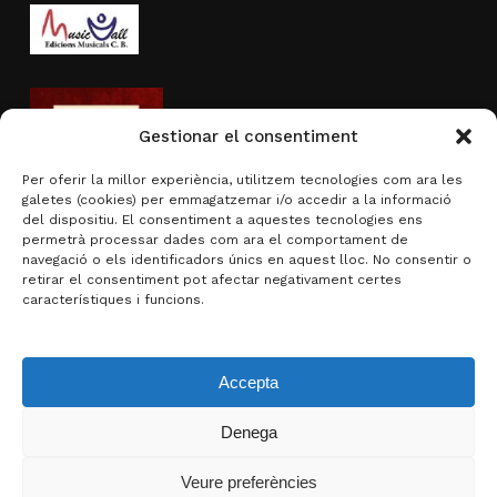
Gestionar el consentiment
Per oferir la millor experiència, utilitzem tecnologies com ara les
galetes (cookies) per emmagatzemar i/o accedir a la informació
del dispositiu. El consentiment a aquestes tecnologies ens
permetrà processar dades com ara el comportament de
navegació o els identificadors únics en aquest lloc. No consentir o
Activitat subvencionada per
retirar el consentiment pot afectar negativament certes
característiques i funcions.
Accepta
Denega
Subtotal:
0,00
€
Veure preferències
Visualitza la cistella
Finalitza la compra
© 2026 Brotons & Mercadal.