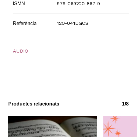
979-069220-867-9
ISMN
120-041DGCS
Referència
AUDIO
Productes relacionats
1/8
No hi ha productes a la cistella.