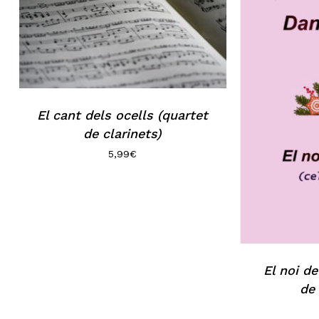
Go to shop
El cant dels ocells (quartet
de clarinets)
5,99
€
El noi d
de 