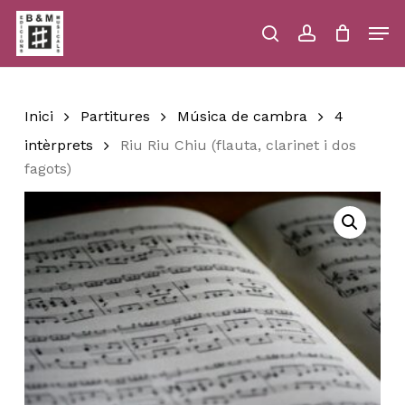
Skip
Men
to
main
search
account
Close
Cart
Close
Cart
content
Menu
Inici
Partitures
Música de cambra
4
intèrprets
Riu Riu Chiu (flauta, clarinet i dos
fagots)