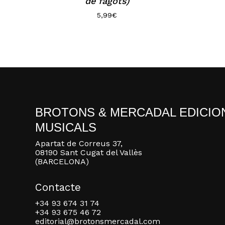
de fagots)
5,99
€
BROTONS & MERCADAL EDICIO
MUSICALS
Apartat de Correus 37,
08190 Sant Cugat del Vallès
(BARCELONA)
Contacte
+34 93 674 31 74
+34 93 675 46 72
editorial@brotonsmercadal.com