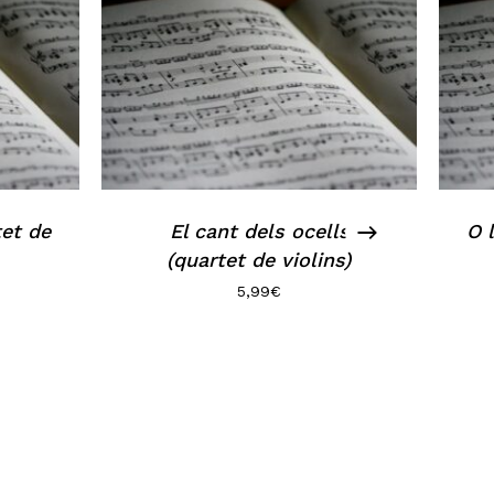
et de
El cant dels ocells
O 
(quartet de violins)
5,99
€