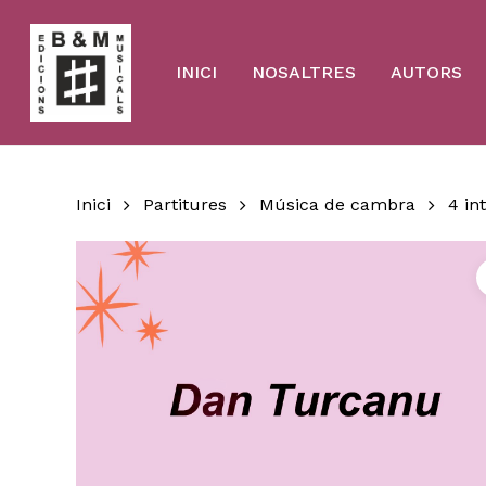
Skip
to
main
content
INICI
NOSALTRES
AUTORS
Inici
Partitures
Música de cambra
4 in