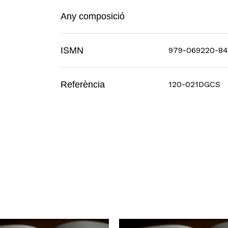
Any composició
ISMN
979-069220-84
Referència
120-021DGCS
N