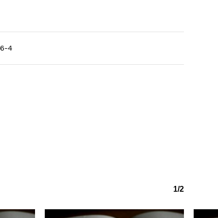
6-4
o hi ha productes a la cistella.
Go to shop
1/2