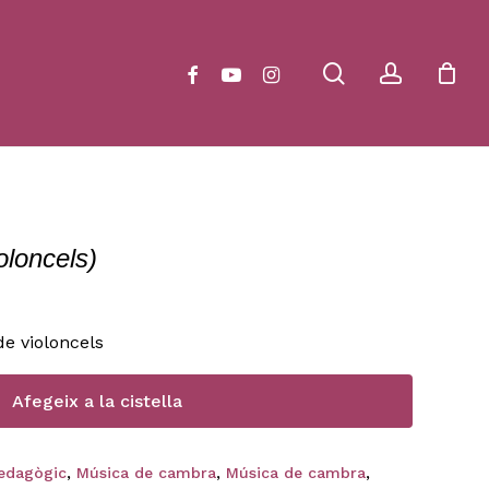
Close
Cart
search
account
facebook
youtube
instagram
oloncels)
de violoncels
Afegeix a la cistella
pedagògic
,
Música de cambra
,
Música de cambra
,