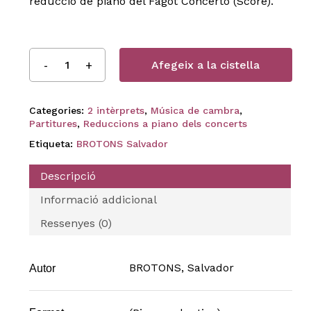
reducció de piano del Fagot Concerto (Score).
Afegeix a la cistella
Categories:
2 intèrprets
,
Música de cambra
,
Partitures
,
Reduccions a piano dels concerts
Etiqueta:
BROTONS Salvador
Descripció
Informació addicional
Ressenyes (0)
BROTONS, Salvador
Autor