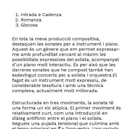
Intrada e Cadenza
Romanza
Giocosa
En tota la meva producció compositiva,
destaquen les sonates per a instrument i piano.
Aquest és un gènere que em permet expressar-
me amb profunditat cercant al màxim les
possibilitats expressives del solista, acompanyat
d’un piano molt interactiu. És per això que les
darreres sonates que he compost també han
esdevingut concerts per a solista i orquestra.El
fagot és un instrument molt expressiu, de
considerable tessitura i amb una tècnica
complexa, actualment molt millorada.
Estructurada en tres moviments, la sonata té
una forma un xic atípica. El primer moviment és
relativament curt, com una introducció en
diàleg antifònic entre el piano i el solista.
Segueix una pujada tensional que culmina amb
el tema principal en
a l’orquestra. Una variada
ff