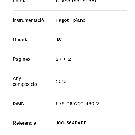
(Piano reduction)
Format
Fagot i piano
Instrumentació
18'
Durada
27 +12
Pàgines
Any
2013
composició
979-069220-460-2
ISMN
100-564PAPR
Referència