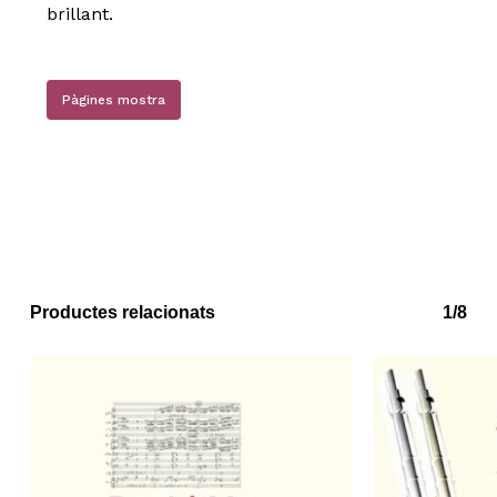
brillant.
No hi ha productes a la cistella.
Go to shop
Pàgines mostra
Productes relacionats
1/8