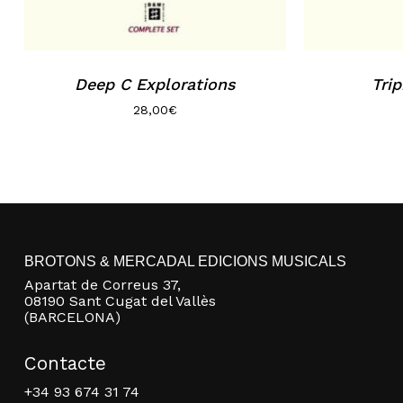
Deep C Explorations
Trip
28,00
€
BROTONS & MERCADAL EDICIONS MUSICALS
Apartat de Correus 37,
08190 Sant Cugat del Vallès
(BARCELONA)
Contacte
+34 93 674 31 74