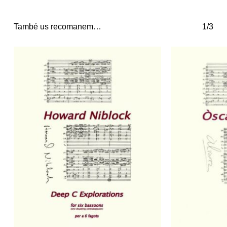
També us recomanem…
1/3