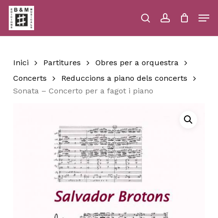
Skip
Men
to
main
search
account
Close
Cart
Close
Cart
content
Menu
Inici
Partitures
Obres per a orquestra
Concerts
Reduccions a piano dels concerts
Sonata – Concerto per a fagot i piano