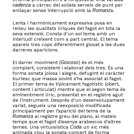
a càrrec del solista serveix de punt per
cadenza
enllaçar sense interrupció amb la
a.
Romanz
Lenta i harmònicament expressiva posa en
relleu les qualitats líriques del fagot en tota la
seva extensió. Consta d’un sol tema amb un
interludi creixent com a part central. El tema
apareix tres cops diferentment glosat a les dues
darreres aparicions.
El darrer moviment (
) és el més
Giocoso
complert, consistent i elaborat dels tres. És una
forma sonata joiosa i alegre, defugint el caràcter
burlesc que massa sovint s’ha associat al fagot.
El primer tema és típicament fagotístic (obert,
content i articulat) mentre que el segon tema és
eminentment líric, presentat en el registre agut
de l’instrument. Després d’un desenvolupament
variat, segueix una reexposició modificada
principalment per l’aparició del tema de la
al registre greu del piano, al mateix
Romanza
temps que el fagot dissenya arabescos d’altres
temes. Una virtuosística
un xic més
Coda
animada clou la sonata-concert de forma