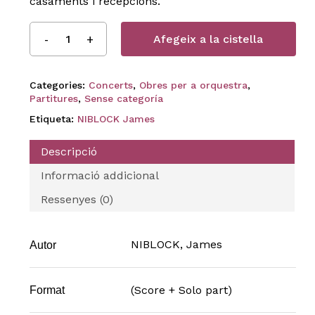
casaments i recepcions.
Afegeix a la cistella
Categories:
Concerts
,
Obres per a orquestra
,
Partitures
,
Sense categoría
Etiqueta:
NIBLOCK James
Descripció
Informació addicional
Ressenyes (0)
NIBLOCK, James
Autor
(Score + Solo part)
Format