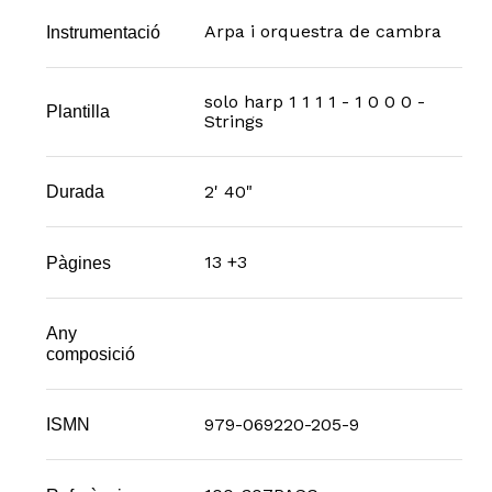
Arpa i orquestra de cambra
Instrumentació
solo harp 1 1 1 1 - 1 0 0 0 -
Plantilla
Strings
2' 40"
Durada
13 +3
Pàgines
Any
composició
979-069220-205-9
ISMN