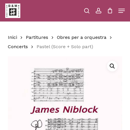
Skip
Men
to
main
search
account
Close
Cart
Close
Cart
content
Menu
Inici
Partitures
Obres per a orquestra
Concerts
Pastel (Score + Solo part)