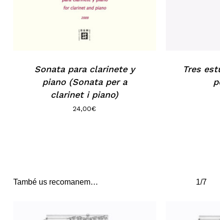
Sonata para clarinete y
Tres est
piano (Sonata per a
p
clarinet i piano)
24,00
€
També us recomanem…
1/7