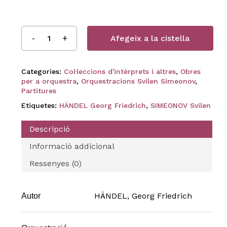
Afegeix a la cistella
Categories:
Col·leccions d'intèrprets i altres
,
Obres
per a orquestra
,
Orquestracions Svilen Simeonov
,
Partitures
Etiquetes:
HÄNDEL Georg Friedrich
,
SIMEONOV Svilen
Descripció
Informació addicional
Ressenyes (0)
HÄNDEL, Georg Friedrich
Autor