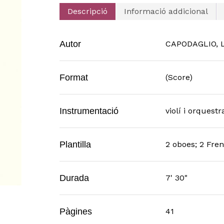
Descripció
Informació addicional
Autor
CAPODAGLIO, L
Format
(Score)
Instrumentació
violí i orquestr
Plantilla
2 oboes; 2 Fren
Durada
7' 30"
Pàgines
41