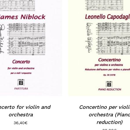
certo for violin and
Concertino per violi
orchestra
orchestra (Pian
reduction)
36,40
€