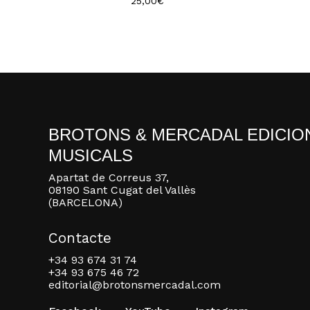
25,00
€
BROTONS & MERCADAL EDICIO
MUSICALS
Apartat de Correus 37,
08190 Sant Cugat del Vallès
(BARCELONA)
Contacte
+34 93 674 31 74
+34 93 675 46 72
editorial@brotonsmercadal.com