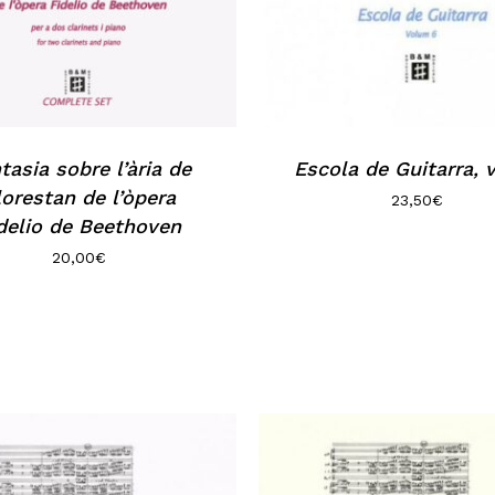
tasia sobre l’ària de
Escola de Guitarra, v
lorestan de l’òpera
23,50
€
delio de Beethoven
20,00
€