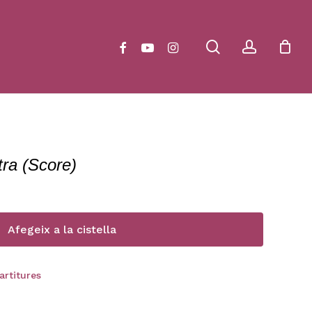
Close
Cart
search
account
facebook
youtube
instagram
tra (Score)
Afegeix a la cistella
artitures