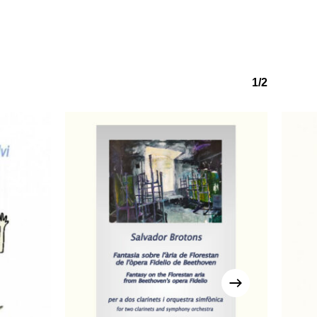
1/2
o hi ha productes a la cistella.
Go to shop