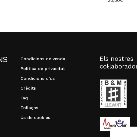
20,00
€
Els nostres
NS
Condicions de venda
col·laborado
Política de privacitat
Condicions d’ús
Crèdits
Faq
Enllaços
Ús de cookies