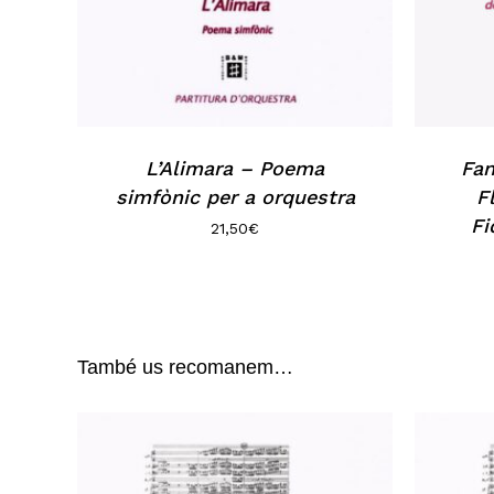
L’Alimara – Poema
Fan
simfònic per a orquestra
F
Fi
21,50
€
També us recomanem…