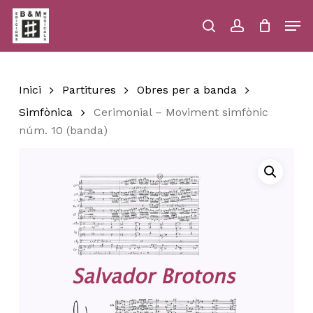
Skip
Men
to
main
search
account
Close
Cart
Close
Cart
content
Menu
Inici
Partitures
Obres per a banda
Simfònica
Cerimonial – Moviment simfònic
núm. 10 (banda)