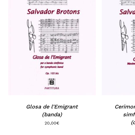
Glosa de l’Emigrant
Cerimo
(banda)
simf
(
20,00
€