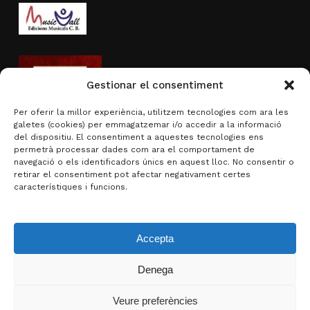
Gestionar el consentiment
Per oferir la millor experiència, utilitzem tecnologies com ara les
galetes (cookies) per emmagatzemar i/o accedir a la informació
del dispositiu. El consentiment a aquestes tecnologies ens
permetrà processar dades com ara el comportament de
navegació o els identificadors únics en aquest lloc. No consentir o
Activitat subvencionada per
retirar el consentiment pot afectar negativament certes
característiques i funcions.
Accepta
Denega
Subtotal:
0,00
€
Veure preferències
Visualitza la cistella
Finalitza la compra
© 2026 Brotons & Mercadal.