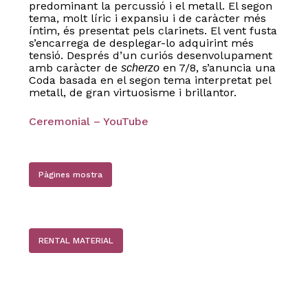
predominant la percussió i el metall. El segon
tema, molt líric i expansiu i de caràcter més
íntim, és presentat pels clarinets. El vent fusta
s’encarrega de desplegar-lo adquirint més
tensió. Després d’un curiós desenvolupament
amb caràcter de
en 7/8, s’anuncia una
scherzo
Coda basada en el segon tema interpretat pel
metall, de gran virtuosisme i brillantor.
Ceremonial – YouTube
Pàgines mostra
RENTAL MATERIAL
No hi ha productes a la cistella.