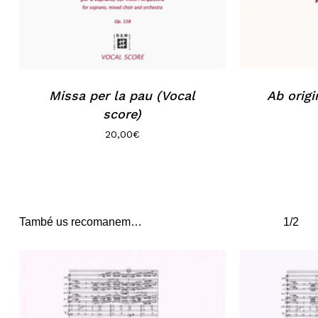
Missa per la pau (Vocal
Ab origi
score)
20,00
€
També us recomanem…
1/2