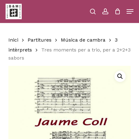
Skip
Men
to
main
search
account
Close
Cart
Close
Cart
content
Menu
Inici
Partitures
Música de cambra
3
intèrprets
Tres moments per a trio, per a 2+2+3
sabors