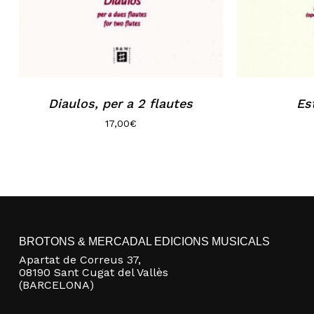
Diaulos, per a 2 flautes
Es
17,00
€
BROTONS & MERCADAL EDICIONS MUSICALS
Apartat de Correus 37,
08190 Sant Cugat del Vallès
(BARCELONA)