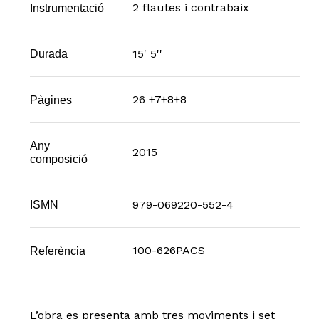
2 flautes i contrabaix
Instrumentació
15' 5''
Durada
26 +7+8+8
Pàgines
Any
2015
composició
979-069220-552-4
ISMN
100-626PACS
Referència
L’obra es presenta amb tres moviments i set