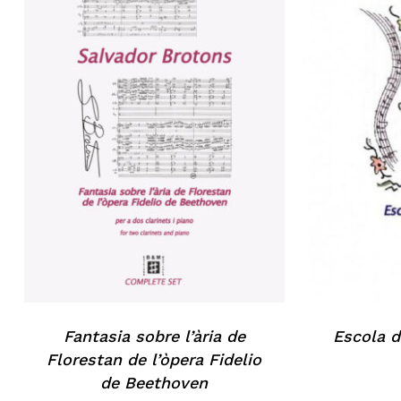
No hi ha productes a la cistella.
Go to shop
Fantasia sobre l’ària de
Escola d
Florestan de l’òpera Fidelio
de Beethoven