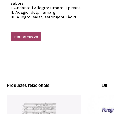
sabors:
I. Andante i Allegro: umami i picant.
II. Adagio: dolç i amarg.
III. Allegro: salat, astringent i àcid.
Pàgines mostra
Productes relacionats
1/8