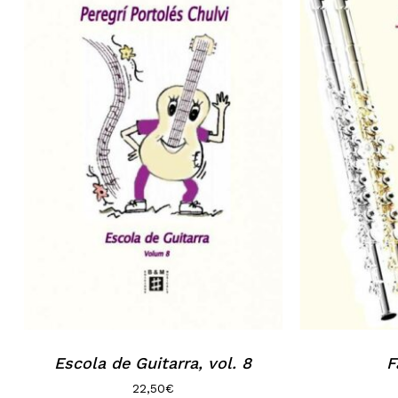
No hi ha productes a la cistella.
Go to shop
Escola de Guitarra, vol. 8
F
22,50
€