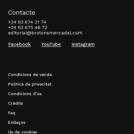
Contacte
+34 93 674 31 74
+34 93 675 46 72
editorial@brotonsmercadal.com
Facebook
YouTube
Instagram
Condicions de venda
Política de privacitat
Condicions d’ús
Crèdits
Faq
Enllaços
Ús de cookies