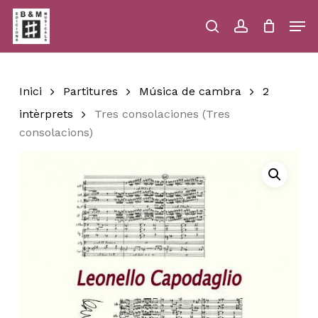
Skip
Men
to
main
search
account
Close
Cart
Close
Cart
content
Menu
Inici
Partitures
Música de cambra
2
intèrprets
Tres consolaciones (Tres
consolacions)