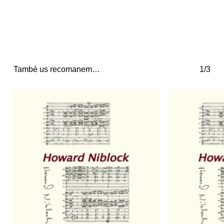
També us recomanem…
1/3