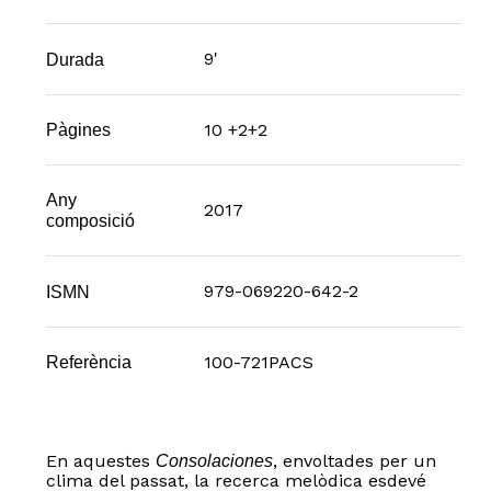
9'
Durada
10 +2+2
Pàgines
Any
2017
composició
979-069220-642-2
ISMN
100-721PACS
Referència
En aquestes
, envoltades per un
Consolaciones
clima del passat, la recerca melòdica esdevé