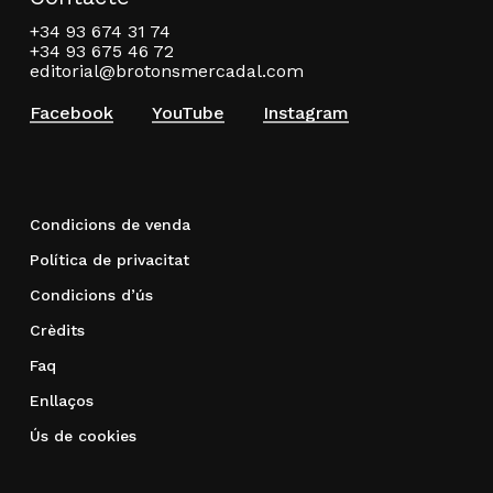
+34 93 674 31 74
+34 93 675 46 72
editorial@brotonsmercadal.com
Facebook
YouTube
Instagram
Condicions de venda
Política de privacitat
Condicions d’ús
Crèdits
Faq
Enllaços
Ús de cookies