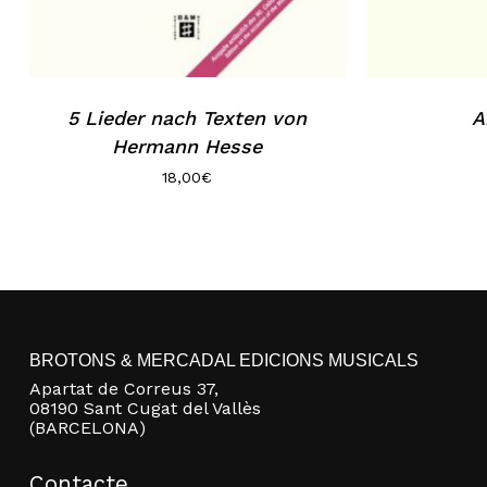
5 Lieder nach Texten von
A
Hermann Hesse
18,00
€
BROTONS & MERCADAL EDICIONS MUSICALS
Apartat de Correus 37,
08190 Sant Cugat del Vallès
(BARCELONA)
Contacte