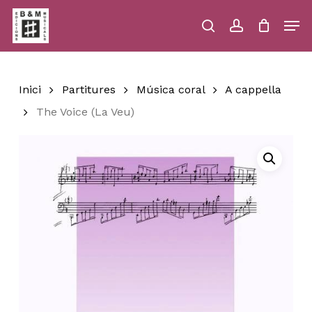
Skip
Men
to
main
search
account
Close
Cart
Close
Cart
content
Menu
Inici
Partitures
Música coral
A cappella
The Voice (La Veu)