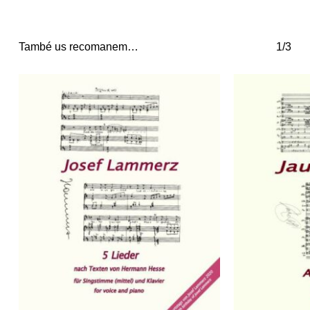
També us recomanem…
1/3