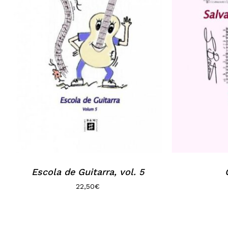
No hi ha productes a la cistella.
Go to shop
Escola de Guitarra, vol. 5
22,50
€