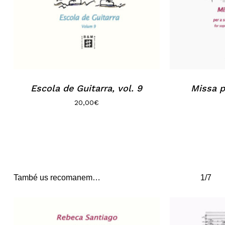
Escola de Guitarra, vol. 9
Missa p
20,00
€
També us recomanem…
1/7