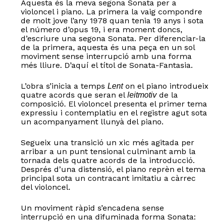
Aquesta és la meva segona Sonata per a
violoncel i piano. La primera la vaig compondre
de molt jove l’any 1978 quan tenia 19 anys i sota
el número d’opus 19, i era moment doncs,
d’escriure una segona Sonata. Per diferenciar-la
de la primera, aquesta és una peça en un sol
moviment sense interrupció amb una forma
més lliure. D’aquí el títol de Sonata-Fantasia.
L’obra s’inicia a temps
on el piano introdueix
Lent
quatre acords que seran el
de la
leitmotiv
composició. El violoncel presenta el primer tema
expressiu i contemplatiu en el registre agut sota
un acompanyament llunyà del piano.
Segueix una transició un xic més agitada per
arribar a un punt tensional culminant amb la
tornada dels quatre acords de la introducció.
Després d’una distensió, el piano reprèn el tema
principal sota un contracant imitatiu a càrrec
del violoncel.
Un moviment ràpid s’encadena sense
interrupció en una difuminada forma Sonata: