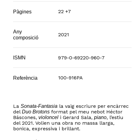
22 +7
Pàgines
Any
2021
composició
979-0-69220-960-7
ISMN
100-916PA
Referència
La
la vaig escriure per encàrrec
Sonata-Fantasia
del
format pel meu nebot Héctor
Duo Brotons
Báscones,
i Gerard Sala,
, l’estiu
violoncel
piano
del 2021. Volien una obra no massa llarga,
bonica, expressiva i brillant.