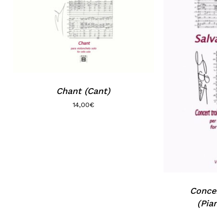
Chant (Cant)
14,00
€
Conce
(Pia