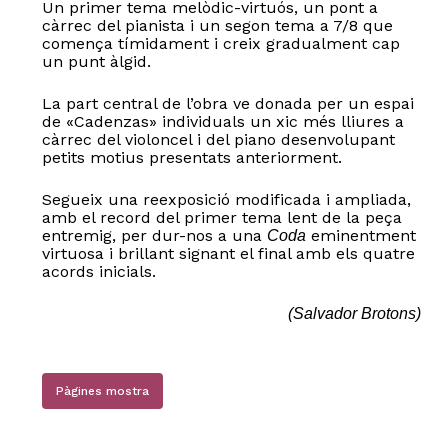
Un primer tema melòdic-virtuós, un pont a
càrrec del pianista i un segon tema a 7/8 que
comença tímidament i creix gradualment cap
un punt àlgid.
La part central de l’obra ve donada per un espai
de «Cadenzas» individuals un xic més lliures a
càrrec del violoncel i del piano desenvolupant
petits motius presentats anteriorment.
Segueix una reexposició modificada i ampliada,
amb el record del primer tema lent de la peça
entremig, per dur-nos a una
eminentment
Coda
virtuosa i brillant signant el final amb els quatre
acords inicials.
(Salvador Brotons)
Pàgines mostra
No hi ha productes a la cistella.