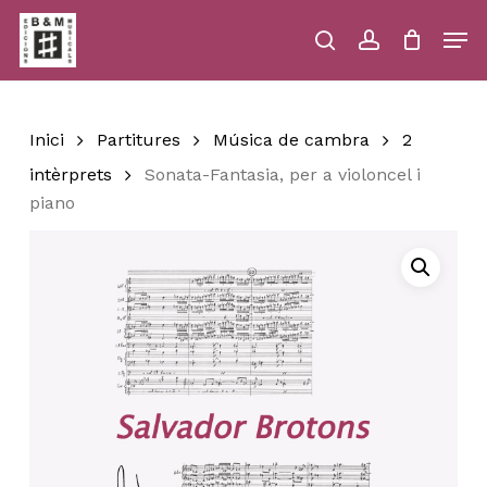
Skip
Men
to
main
search
account
Close
Cart
Close
Cart
content
Menu
Inici
Partitures
Música de cambra
2
intèrprets
Sonata-Fantasia, per a violoncel i
piano