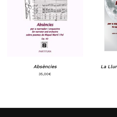
Absències
La Llun
35,00
€