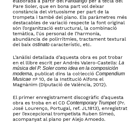
elaborada a partir del
per a tecla del
Fandango
Pare Soler, que en bona part vol deixar
constància del virtuosisme per part de la
trompeta i també del piano. Els paràmetres més
destacables de variació respecte la font original
són l’organització estructural, la combinació
temàtica, l’ús personal de l’harmonia,
abundància de polirrítmies, tractament textural
del baix
característic, etc.
ostinato
L’anàlisi detallada d’aquesta obra es pot trobar
en el llibre escrit per Andrés Valero-Castells:
La
música del P. Soler como idea en la composición
, publicat dins la col·lecció
moderna
Compendium
nº 10, de la Institució Alfons el
Musicae
Magnànim (Diputació de València, 2012).
El primer enregistrament discogràfic d’aquesta
obra es troba en el CD
(Pr.
Contemporary Trumpet
No hi ha productes a la cistella.
José Lourenço, Portugal, ref. JL1813), enregistrat
per l’excepcional trompetista Ruben Simeó,
acompanyat al piano per Alejo Amoedo.
Go to shop