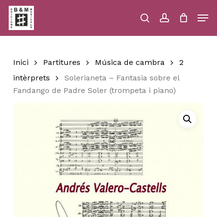
Skip
Men
to
main
search
account
Close
Cart
Close
Cart
content
Menu
Inici
Partitures
Música de cambra
2
intèrprets
Solerianeta – Fantasia sobre el
Fandango de Padre Soler (trompeta i piano)