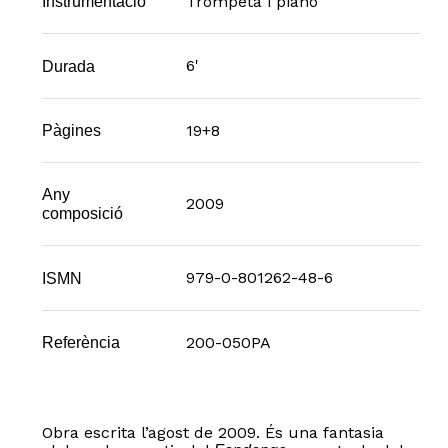
Trompeta i piano
Instrumentació
6'
Durada
19+8
Pàgines
Any
2009
composició
979-0-801262-48-6
ISMN
200-050PA
Referència
Obra escrita l’agost de 2009. És una fantasia