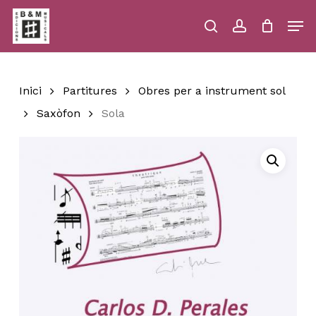
Skip
Men
to
main
search
account
Close
Cart
Close
Cart
content
Menu
Inici
Partitures
Obres per a instrument sol
Saxòfon
Sola