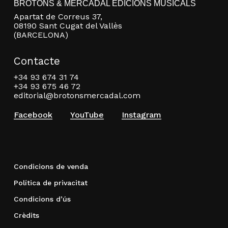
BROTONS & MERCADAL EDICIONS MUSICALS
Apartat de Correus 37,
08190 Sant Cugat del Vallès
(BARCELONA)
Contacte
+34 93 674 31 74
+34 93 675 46 72
editorial@brotonsmercadal.com
Facebook
YouTube
Instagram
Condicions de venda
Política de privacitat
Condicions d’ús
Crèdits