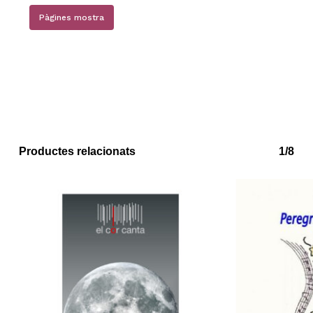
Pàgines mostra
No hi ha productes a la cistella.
Go to shop
Productes relacionats
1/8