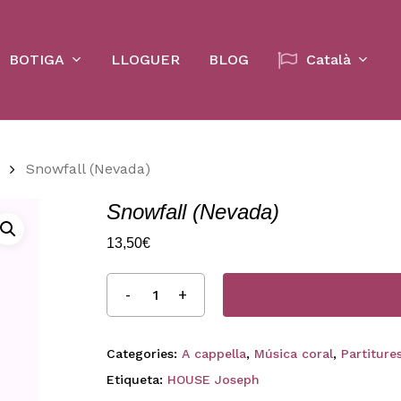
Cart
BOTIGA
LLOGUER
BLOG
Català
Snowfall (Nevada)
Snowfall (Nevada)
13,50
€
Categories:
A cappella
,
Música coral
,
Partiture
Etiqueta:
HOUSE Joseph