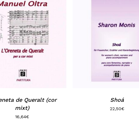
eneta de Queralt (cor
Shoá
mixt)
22,50
€
16,64
€