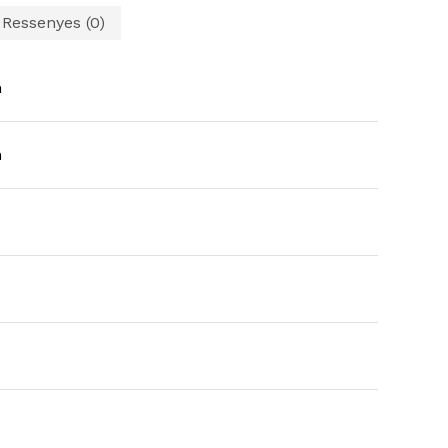
Ressenyes (0)
h
h