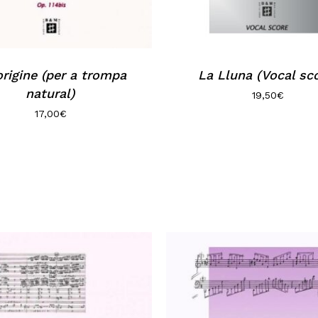
rigine (per a trompa
La Lluna (Vocal sc
natural)
19,50
€
17,00
€