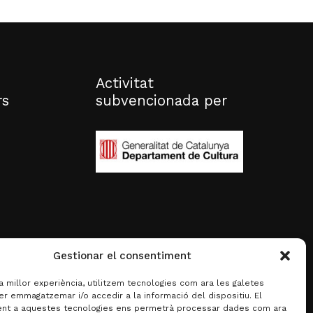
Activitat
rs
subvencionada per
Gestionar el consentiment
la millor experiència, utilitzem tecnologies com ara les galetes
er emmagatzemar i/o accedir a la informació del dispositiu. El
nt a aquestes tecnologies ens permetrà processar dades com ara