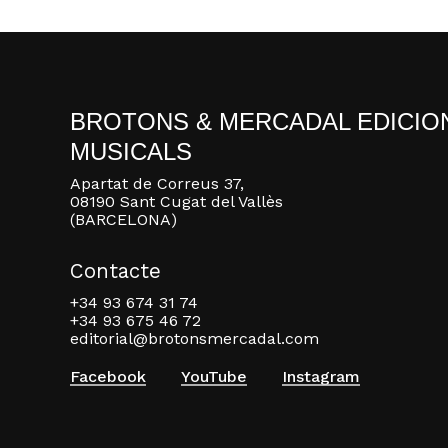
BROTONS & MERCADAL EDICIO
MUSICALS
Apartat de Correus 37,
08190 Sant Cugat del Vallès
(BARCELONA)
Contacte
+34 93 674 31 74
+34 93 675 46 72
editorial@brotonsmercadal.com
Facebook
YouTube
Instagram