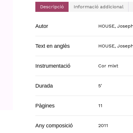
Descripció
Informació addicional
Autor
HOUSE, Josep
Text en anglès
HOUSE, Josep
Instrumentació
Cor mixt
Durada
5'
Pàgines
11
Any composició
2011