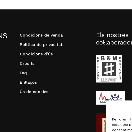
Els nostres
NS
Condicions de venda
col·laborado
Política de privacitat
Condicions d’ús
Crèdits
Faq
Enllaços
Ús de cookies
Per oferir 
(cookies) p
consentime