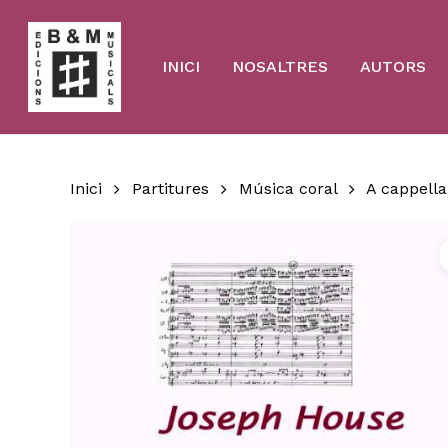
Skip
to
main
content
INICI
NOSALTRES
AUTORS
Inici
Partitures
Música coral
A cappella