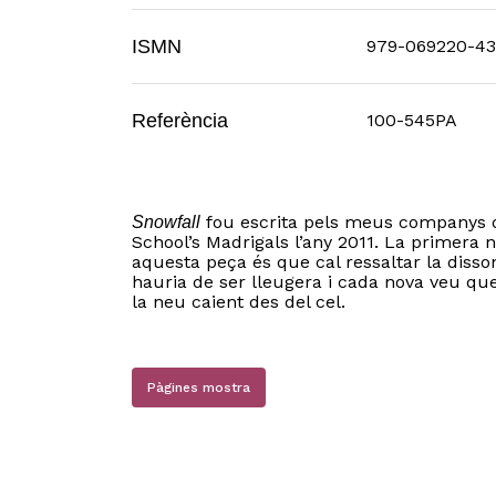
ISMN
979-069220-43
Referència
100-545PA
fou escrita pels meus companys de
Snowfall
School’s Madrigals l’any 2011. La primera 
aquesta peça és que cal ressaltar la disso
hauria de ser lleugera i cada nova veu qu
la neu caient des del cel.
Pàgines mostra