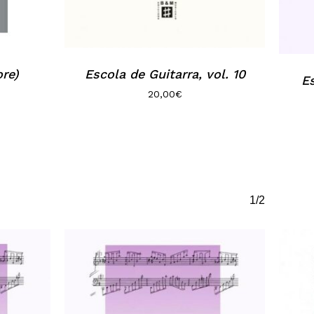
ore)
Escola de Guitarra, vol. 10
Es
20,00
€
1/2