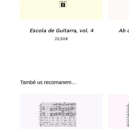
Escola de Guitarra, vol. 4
Ab o
22,50
€
També us recomanem…