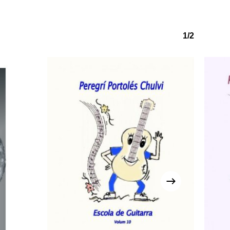
1/2
o hi ha productes a la cistella.
Go to shop