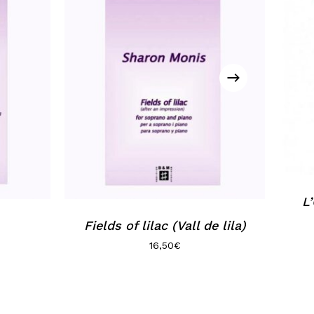
L
Fields of lilac (Vall de lila)
16,50
€