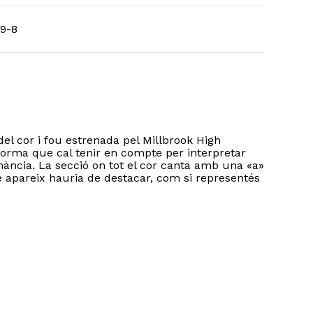
9-8
l cor i fou estrenada pel Millbrook High
norma que cal tenir en compte per interpretar
nància. La secció on tot el cor canta amb una «a»
e apareix hauria de destacar, com si representés