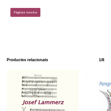
Pàgines mostra
Productes relacionats
1/8
No hi ha productes a la cistella.
Go to shop