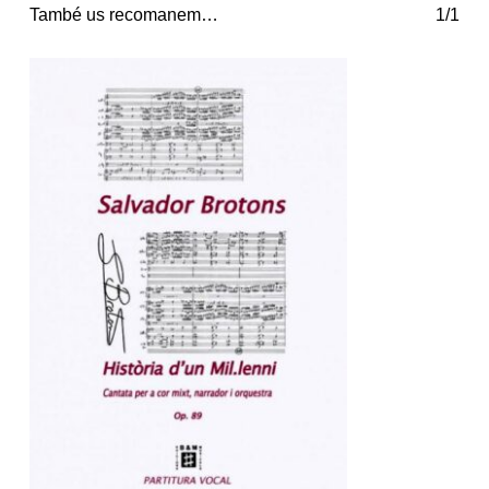
També us recomanem…
1/1