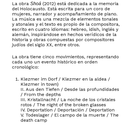
La obra
(2012) está dedicada a la memoria
Shoá
del Holocausto. Está escrita para un coro de
mujeres, narrador y acompañamiento de piano.
La música es una mezcla de elementos tonales
y atonales y el texto es propio de la compositora,
escrito en cuatro idiomas: hebreo, idish, inglés y
alemán, inspirándose en hechos verídicos de la
historia y obras compuestas por compositores
judíos del siglo XX, entre otros.
La obra tiene cinco movimientos, representando
cada uno un evento histórico en orden
cronológico:
Klezmer im Dorf / Klezmer en la aldea /
Klezmer in town)
II. Aus den Tiefen / Desde las profundidades
/ From the depths
III. Kristallnacht / La noche de los cristales
rotos / The night of the broken glasses
IV. Deportation / Deportación / Deportation
V. Todeslager / El campo de la muerte / The
death camp