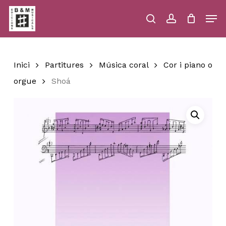
Skip
Men
to
main
search
account
Close
Cart
Close
Cart
content
Menu
Inici
Partitures
Música coral
Cor i piano o
orgue
Shoá