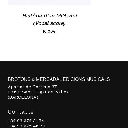
Història d’un Mil·lenni
(Vocal score)
16,00
€
BROTONS & MERCADAL EDICIONS MUSICALS
Apartat de Correus 37,
08190 Sant Cugat del Vallès
(BARCELONA)
Contacte
+34 93 674 31 74
+34 93 675 46 72