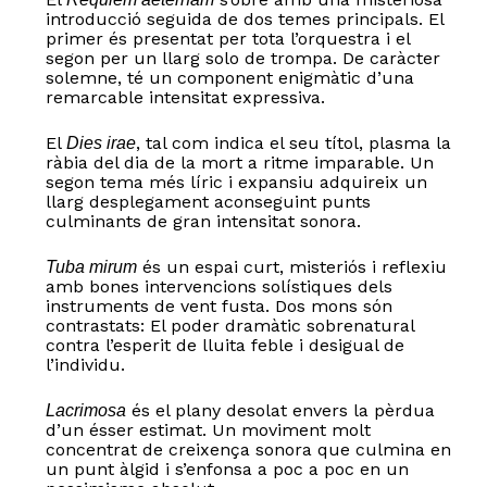
introducció seguida de dos temes principals. El
primer és presentat per tota l’orquestra i el
segon per un llarg solo de trompa. De caràcter
solemne, té un component enigmàtic d’una
remarcable intensitat expressiva.
El
, tal com indica el seu títol, plasma la
Dies irae
No hi ha productes a la cistella.
ràbia del dia de la mort a ritme imparable. Un
segon tema més líric i expansiu adquireix un
llarg desplegament aconseguint punts
Go to shop
culminants de gran intensitat sonora.
és un espai curt, misteriós i reflexiu
Tuba mirum
amb bones intervencions solístiques dels
instruments de vent fusta. Dos mons són
contrastats: El poder dramàtic sobrenatural
contra l’esperit de lluita feble i desigual de
l’individu.
és el plany desolat envers la pèrdua
Lacrimosa
d’un ésser estimat. Un moviment molt
concentrat de creixença sonora que culmina en
un punt àlgid i s’enfonsa a poc a poc en un