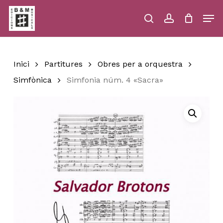
Skip
Men
to
main
search
account
Close
Cart
Close
Cart
content
Menu
Inici
Partitures
Obres per a orquestra
Simfònica
Simfonia núm. 4 «Sacra»