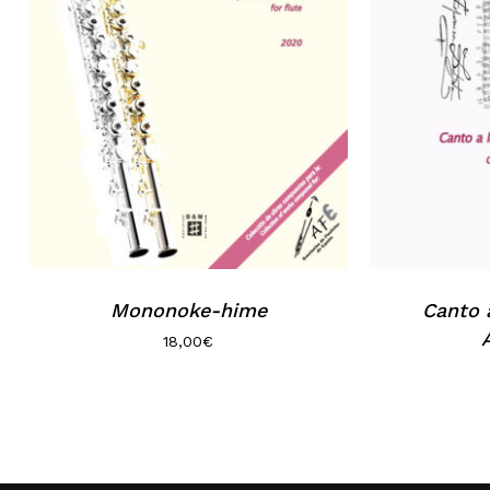
Mononoke-hime
Canto a
18,00
€