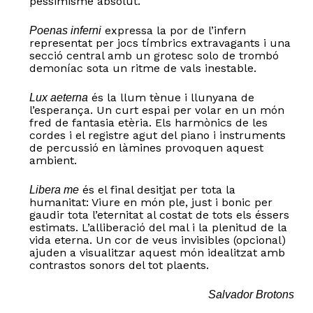
pessimisme absolut.
expressa la por de l’infern
Poenas inferni
representat per jocs tímbrics extravagants i una
secció central amb un grotesc solo de trombó
demoníac sota un ritme de vals inestable.
és la llum tènue i llunyana de
Lux aeterna
l’esperança. Un curt espai per volar en un món
fred de fantasia etèria. Els harmònics de les
cordes i el registre agut del piano i instruments
de percussió en làmines provoquen aquest
ambient.
és el final desitjat per tota la
Libera me
humanitat: Viure en món ple, just i bonic per
gaudir tota l’eternitat al costat de tots els éssers
estimats. L’alliberació del mal i la plenitud de la
vida eterna. Un cor de veus invisibles (opcional)
ajuden a visualitzar aquest món idealitzat amb
contrastos sonors del tot plaents.
Salvador Brotons