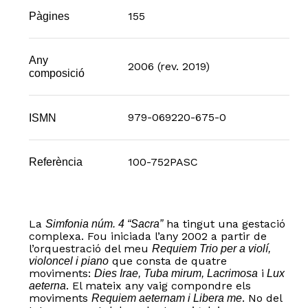
155
Pàgines
Any
2006 (rev. 2019)
composició
979-069220-675-0
ISMN
100-752PASC
Referència
La
ha tingut una gestació
Simfonia núm. 4 “Sacra”
complexa. Fou iniciada l’any 2002 a partir de
l’orquestració del meu
Requiem Trio per a violí,
que consta de quatre
violoncel i piano
moviments:
i
Dies Irae, Tuba mirum, Lacrimosa
Lux
. El mateix any vaig compondre els
aeterna
moviments
. No del
Requiem aeternam i Libera me