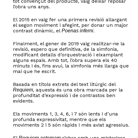
tot convençut del producte, vaig deixar reposar
l’obra uns anys.
El 2015 en vaig fer una primera revisió allargant
el segon moviment i afegint, per donar un major
contrast dinàmic, el
.
Poenas inferni
Finalment, el gener de 2019 vaig realitzar-ne la
revisió, espero que definitiva, de la simfonia,
modificant detalls d’orquestració i eixamplant
alguns espais. Amb tot, l’obra supera els 40
minuts i és, fins avui, la simfonia més llarga que
mai que he escrit.
Basada en títols extrets del text litúrgic del
, aquesta és una obra marcada per la
Requiem
profunditat d’expressió i de contrastos ben
evidents.
Els moviments 1, 3, 4, 6, i 7 són lents i d’una
profunda expressivitat, mentre que els
moviments 2 i 5 són ràpids i més aviat agressius.
El
s’obre amb una misteriosa
Requiem aeternam