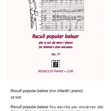
Recull popular balear (cor infantil i piano)
18,50
€
fou escrita per encàrrec del
Recull popular balear