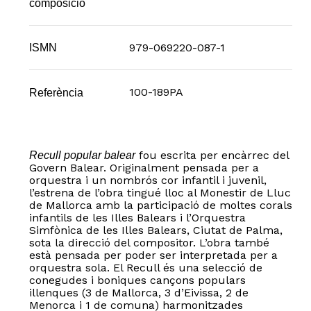
composició
979-069220-087-1
ISMN
100-189PA
Referència
fou escrita per encàrrec del
Recull popular balear
Govern Balear. Originalment pensada per a
orquestra i un nombrós cor infantil i juvenil,
l’estrena de l’obra tingué lloc al Monestir de Lluc
de Mallorca amb la participació de moltes corals
infantils de les Illes Balears i l’Orquestra
Simfònica de les Illes Balears, Ciutat de Palma,
sota la direcció del compositor. L’obra també
està pensada per poder ser interpretada per a
orquestra sola. El Recull és una selecció de
conegudes i boniques cançons populars
illenques (3 de Mallorca, 3 d’Eivissa, 2 de
Menorca i 1 de comuna) harmonitzades