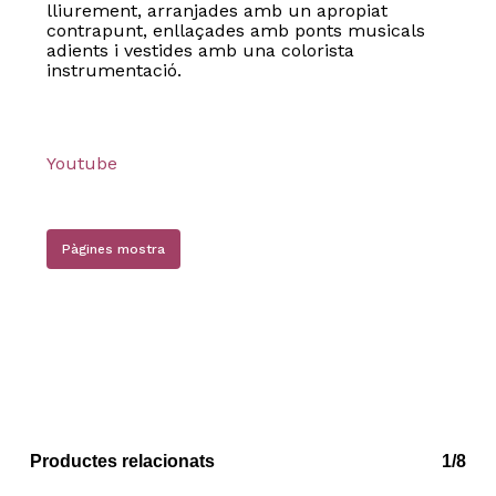
lliurement, arranjades amb un apropiat
contrapunt, enllaçades amb ponts musicals
adients i vestides amb una colorista
instrumentació.
Youtube
Pàgines mostra
No hi ha productes a la cistella.
Go to shop
Productes relacionats
1/8