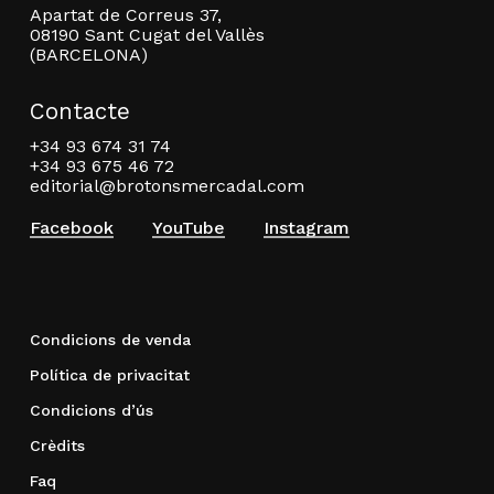
Apartat de Correus 37,
08190 Sant Cugat del Vallès
(BARCELONA)
Contacte
+34 93 674 31 74
+34 93 675 46 72
editorial@brotonsmercadal.com
Facebook
YouTube
Instagram
Condicions de venda
Política de privacitat
Condicions d’ús
Crèdits
Faq