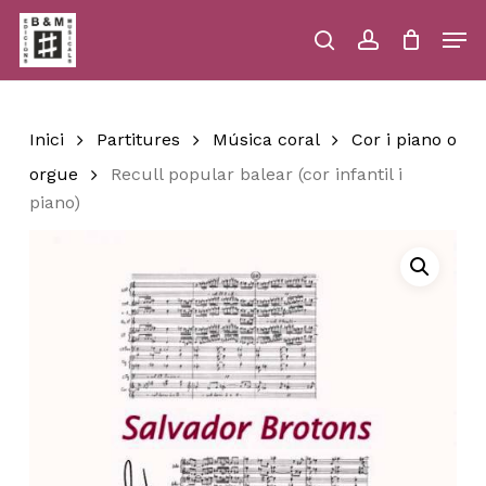
Skip
Men
to
main
search
account
Close
Cart
Close
Cart
content
Menu
Inici
Partitures
Música coral
Cor i piano o
orgue
Recull popular balear (cor infantil i
piano)