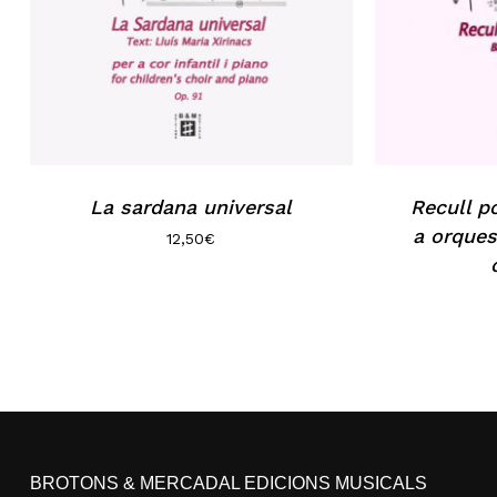
La sardana universal
Recull p
a orquest
12,50
€
BROTONS & MERCADAL EDICIONS MUSICALS