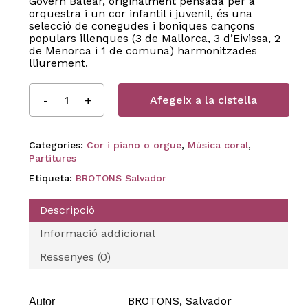
Govern Balear, originalment pensada per a
orquestra i un cor infantil i juvenil, és una
selecció de conegudes i boniques cançons
populars illenques (3 de Mallorca, 3 d’Eivissa, 2
de Menorca i 1 de comuna) harmonitzades
lliurement.
Afegeix a la cistella
Categories:
Cor i piano o orgue
,
Música coral
,
Partitures
Etiqueta:
BROTONS Salvador
Descripció
Informació addicional
Ressenyes (0)
BROTONS, Salvador
Autor