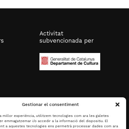
Activitat
rs
subvencionada per
Gestionar el consentiment
la millor experiència, utilitzem tecnologies com ara les galetes
er emmagatzemar i/o accedir a la informació del dispositiu. El
nt a aquestes tecnologies ens permetrà processar dades com ara