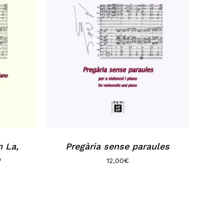
n La,
Pregària sense paraules
o
12,00
€