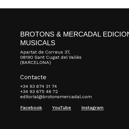
BROTONS & MERCADAL EDICIO
MUSICALS
Apartat de Correus 37,
08190 Sant Cugat del Vallès
(BARCELONA)
Contacte
+34 93 674 31 74
+34 93 675 46 72
editorial@brotonsmercadal.com
Facebook
YouTube
Instagram