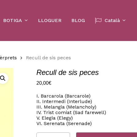
Cart
BOTIGA
LLOGUER
BLOG
Català
tèrprets
Recull de sis peces
Recull de sis peces
20,00
€
I. Barcarola (Barcarole)
II. Intermedi (Interlude)
III. Melangia (Melancholy)
IV. Trist comiat (Sad farewell)
V. Elegia (Elegy)
VI. Serenata (Serenade)