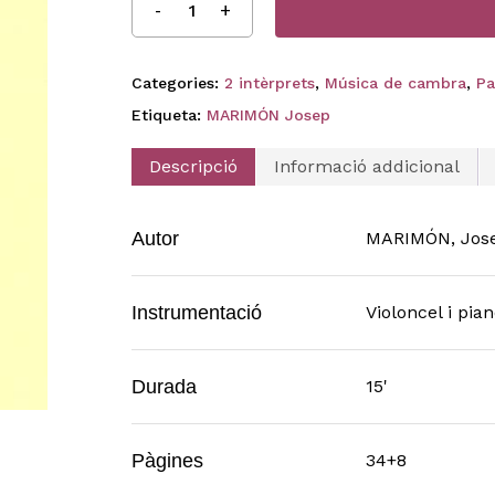
Categories:
2 intèrprets
,
Música de cambra
,
Pa
Etiqueta:
MARIMÓN Josep
Descripció
Informació addicional
Autor
MARIMÓN, Jos
Instrumentació
Violoncel i pia
Durada
15'
Pàgines
34+8