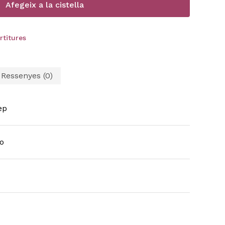
Afegeix a la cistella
rtitures
Ressenyes (0)
ep
no