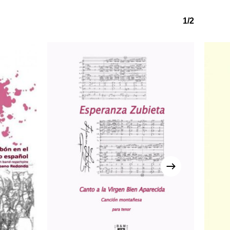
1/2
o hi ha productes a la cistella.
Go to shop