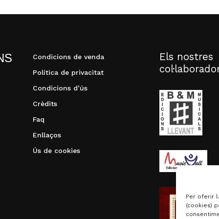
Els nostres
NS
Condicions de venda
col·laborado
Política de privacitat
Condicions d’ús
Crèdits
Faq
Enllaços
Ús de cookies
Per oferir 
(cookies) p
consentime