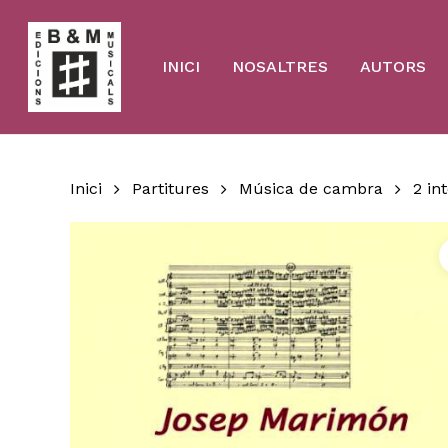
Skip
to
main
content
INICI
NOSALTRES
AUTORS
Inici
Partitures
Música de cambra
2 in