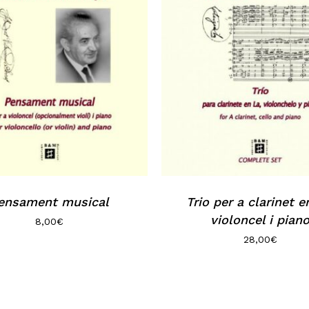
ensament musical
Trio per a clarinet e
violoncel i pian
8,00
€
28,00
€