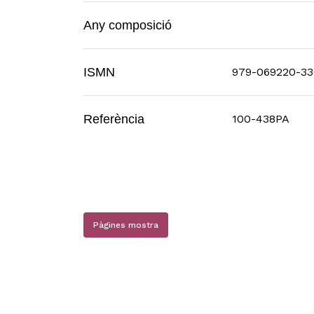
Any composició
ISMN
979-069220-33
Referència
100-438PA
Pàgines mostra