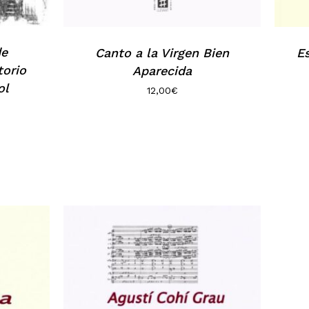
de
Canto a la Virgen Bien
Es
torio
Aparecida
ol
12,00
€