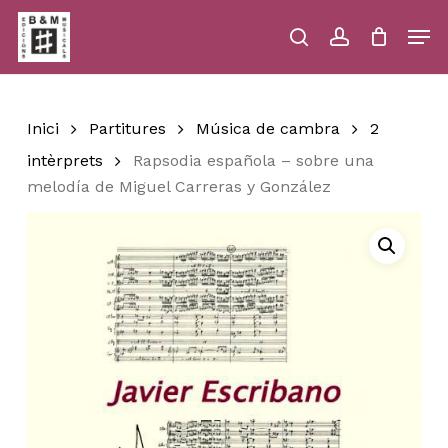
Skip
Men
to
main
search
account
Close
Cart
Close
Cart
content
Menu
Inici
Partitures
Música de cambra
2
intèrprets
Rapsodia española – sobre una
melodía de Miguel Carreras y González