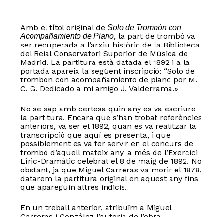
Amb el títol original de
Solo de Trombón con
, la part de trombó va
Acompañamiento de Piano
ser recuperada a l’arxiu històric de la Biblioteca
del Reial Conservatori Superior de Música de
Madrid. La partitura està datada el 1892 i a la
portada apareix la següent inscripció: “Solo de
trombón con acompañamiento de piano por M.
C. G. Dedicado a mi amigo J. Valderrama.»
No se sap amb certesa quin any es va escriure
la partitura. Encara que s’han trobat referències
anteriors, va ser el 1892, quan es va realitzar la
transcripció que aquí es presenta, i que
possiblement es va fer servir en el concurs de
trombó d’aquell mateix any, a més de l’Exercici
Líric-Dramàtic celebrat el 8 de maig de 1892. No
obstant, ja que Miguel Carreras va morir el 1878,
datarem la partitura original en aquest any fins
que apareguin altres indicis.
En un treball anterior, atribuïm a Miguel
Carreras i González l’autoria de l’obra.