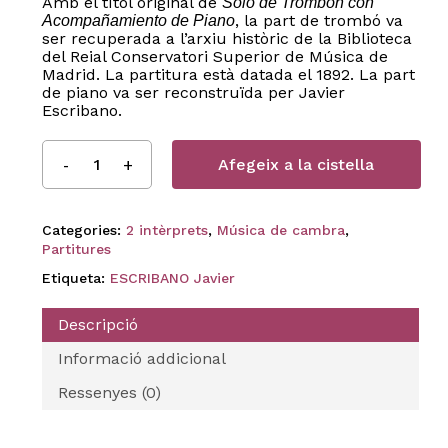
Amb el títol original de
Solo de Trombón con
, la part de trombó va
Acompañamiento de Piano
ser recuperada a l’arxiu històric de la Biblioteca
del Reial Conservatori Superior de Música de
Madrid. La partitura està datada el 1892. La part
de piano va ser reconstruïda per Javier
Escribano.
Afegeix a la cistella
Categories:
2 intèrprets
,
Música de cambra
,
Partitures
Etiqueta:
ESCRIBANO Javier
Descripció
Informació addicional
Ressenyes (0)