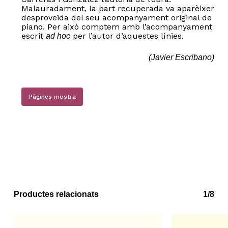
Malauradament, la part recuperada va aparèixer
desproveïda del seu acompanyament original de
piano. Per això comptem amb l’acompanyament
escrit
per l’autor d’aquestes línies.
ad hoc
(Javier Escribano)
Pàgines mostra
No hi ha productes a la cistella.
Go to shop
Productes relacionats
1/8