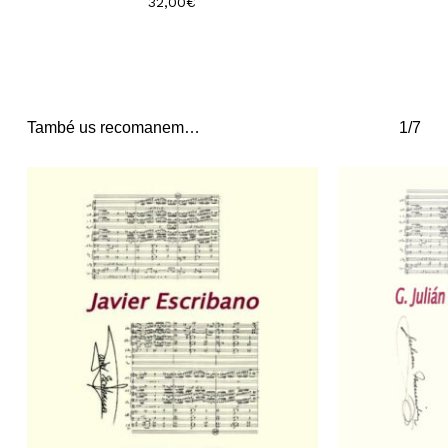
32,00
€
També us recomanem…
1/7