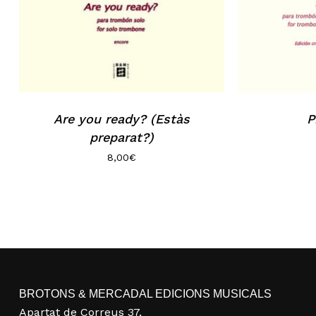
Are you ready? (Estàs
P
preparat?)
8,00
€
BROTONS & MERCADAL EDICIONS MUSICALS
Apartat de Correus 37,